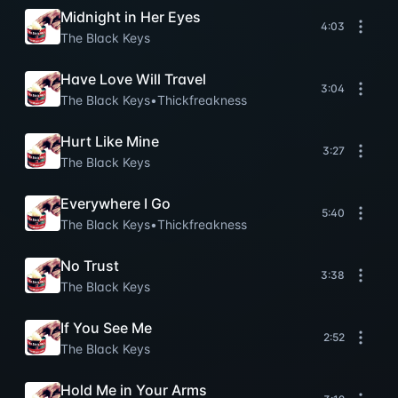
Midnight in Her Eyes
4:03
The Black Keys
Have Love Will Travel
3:04
The Black Keys
•
Thickfreakness
Hurt Like Mine
3:27
The Black Keys
Everywhere I Go
5:40
The Black Keys
•
Thickfreakness
No Trust
3:38
The Black Keys
If You See Me
2:52
The Black Keys
Hold Me in Your Arms