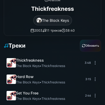
Thickfreakness
The Black Keys
2003
11
треков
38:40
Треки
Обновить
Thickfreakness
3:48
The Black Keys
•
Thickfreakness
Hard Row
3:15
The Black Keys
•
Thickfreakness
Set You Free
2:46
The Black Keys
•
Thickfreakness