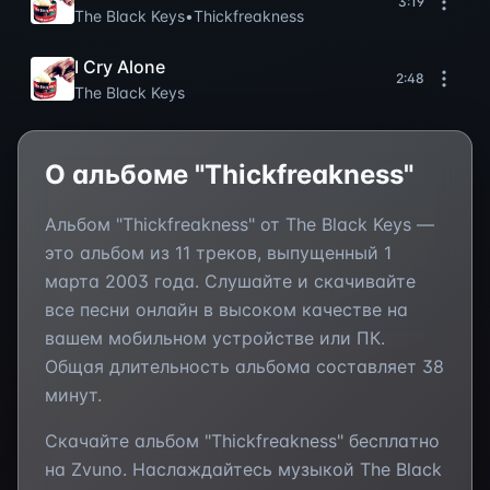
3:19
The Black Keys
•
Thickfreakness
I Cry Alone
2:48
The Black Keys
О альбоме "
Thickfreakness
"
Альбом "
Thickfreakness
" от
The Black Keys
—
это
альбом
из
11
треков, выпущенный
1
марта 2003 года
. Слушайте и скачивайте
все песни онлайн в высоком качестве на
вашем мобильном устройстве или ПК.
Общая длительность альбома составляет
38
минут
.
Скачайте альбом "
Thickfreakness
" бесплатно
на Zvuno. Наслаждайтесь музыкой
The Black