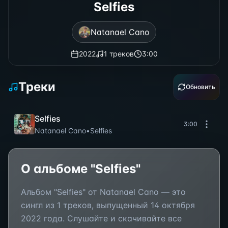
Selfies
Natanael Cano
2022
1
треков
3:00
Треки
Обновить
Selfies
3:00
Natanael Cano
•
Selfies
О альбоме "
Selfies
"
Альбом "
Selfies
" от
Natanael Cano
— это
сингл
из
1
треков, выпущенный
14 октября
2022 года
. Слушайте и скачивайте все