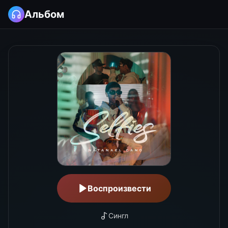
Selfies
-
Natanael Cano
Альбом
Воспроизвести
Сингл