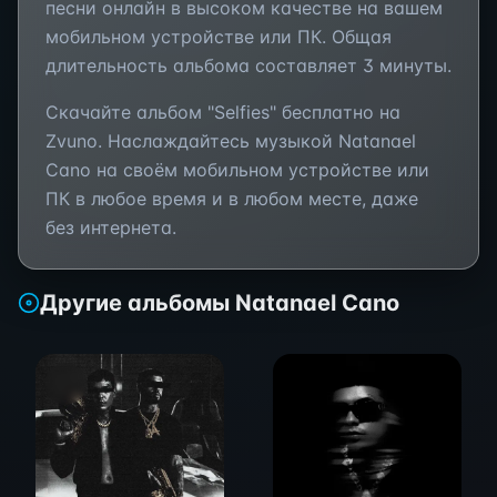
песни онлайн в высоком качестве на вашем
мобильном устройстве или ПК. Общая
длительность альбома составляет
3 минуты
.
Скачайте альбом "
Selfies
" бесплатно на
Zvuno. Наслаждайтесь музыкой
Natanael
Cano
на своём мобильном устройстве или
ПК в любое время и в любом месте, даже
без интернета.
Другие альбомы
Natanael Cano