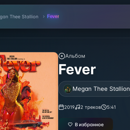
ion
gan Thee Stallion
Fever
Альбом
Fever
Megan Thee Stallion
2019
2
треков
5:41
В избранное