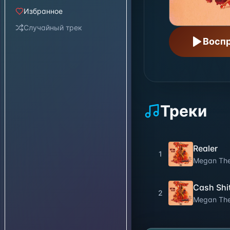
Избранное
Случайный трек
Воспр
Треки
Realer
1
Megan Thee
Cash Shit
2
Megan Thee