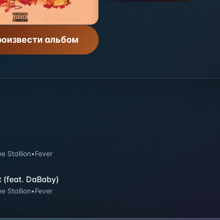
оизвести альбом
 Stallion
•
Fever
 (feat. DaBaby)
 Stallion
•
Fever