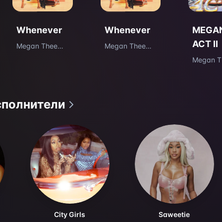
Whenever
Whenever
MEGAN
ACT II
Megan Thee
Megan Thee
Stallion
Stallion
Megan T
Stallion
сполнители
City Girls
Saweetie