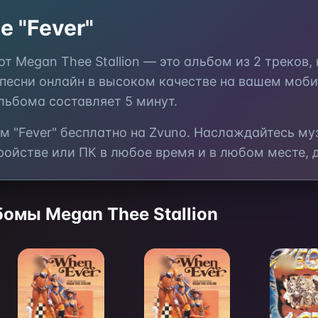
е "
Fever
"
 от
Megan Thee Stallion
— это
альбом
из
2
треков,
 песни онлайн в высоком качестве на вашем моб
альбома составляет
5 минут
.
м "
Fever
" бесплатно на Zvuno. Наслаждайтесь м
ойстве или ПК в любое время и в любом месте, д
ьбомы
Megan Thee Stallion