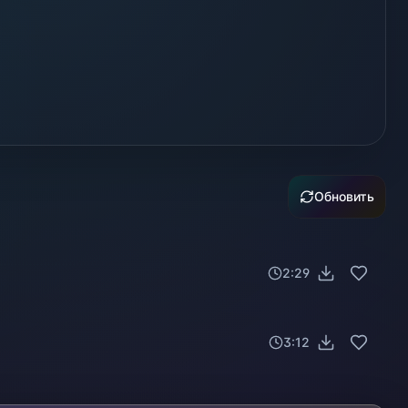
Обновить
2:29
3:12