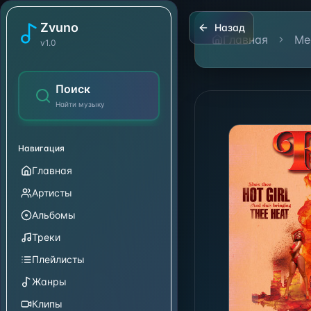
Fever
-
Megan Thee Stall
Zvuno
Назад
Главная
Me
v1.0
Поиск
Найти музыку
Навигация
Главная
Артисты
Альбомы
Треки
Плейлисты
Жанры
Клипы