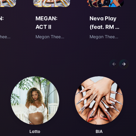
:
MEGAN:
Neva Play
ACT II
(feat. RM of
BTS)
hee
Megan Thee
Megan Thee
Stallion
Stallion
Previous sl
Next s
Latto
BIA