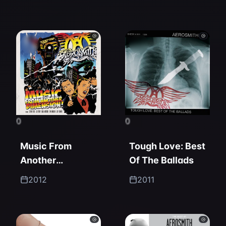
0
0
Music From
Tough Love: Best
Another
Of The Ballads
Dimension!
2012
2011
(Expanded
Edition)