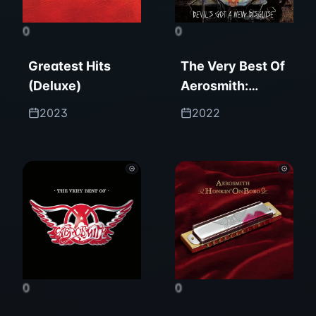
0
0
Greatest Hits
The Very Best Of
(Deluxe)
Aerosmith:
Devil's Got A
2023
2022
New Disguise
0
0