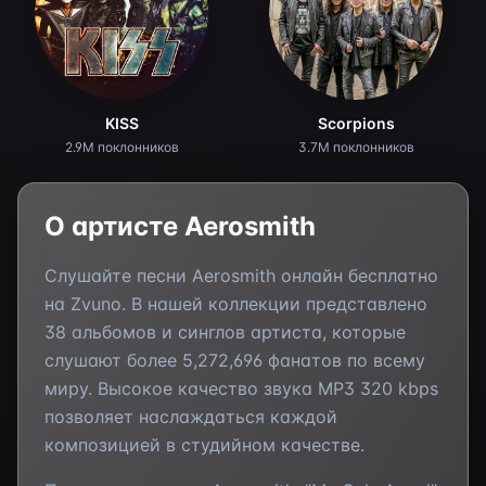
KISS
Scorpions
2.9M поклонников
3.7M поклонников
О артисте
Aerosmith
Слушайте песни
Aerosmith
онлайн бесплатно
на Zvuno. В нашей коллекции представлено
38
альбомов и синглов артиста, которые
слушают более
5,272,696
фанатов по всему
миру. Высокое качество звука MP3 320 kbps
позволяет наслаждаться каждой
композицией в студийном качестве.