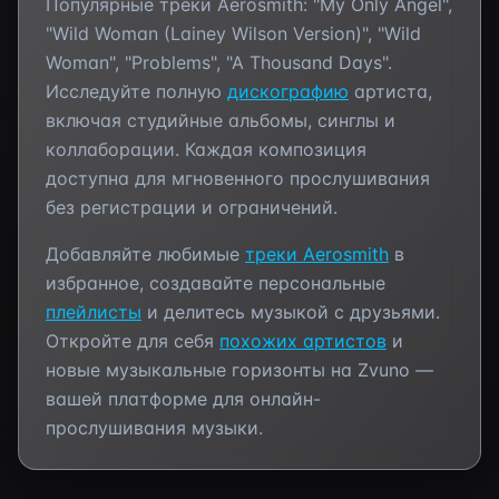
Популярные треки
Aerosmith
:
"My Only Angel",
"Wild Woman (Lainey Wilson Version)", "Wild
Woman", "Problems", "A Thousand Days"
.
Исследуйте полную
дискографию
артиста,
включая студийные альбомы, синглы и
коллаборации. Каждая композиция
доступна для мгновенного прослушивания
без регистрации и ограничений.
Добавляйте любимые
треки
Aerosmith
в
избранное, создавайте персональные
плейлисты
и делитесь музыкой с друзьями.
Откройте для себя
похожих артистов
и
новые музыкальные горизонты на Zvuno —
вашей платформе для онлайн-
прослушивания музыки.