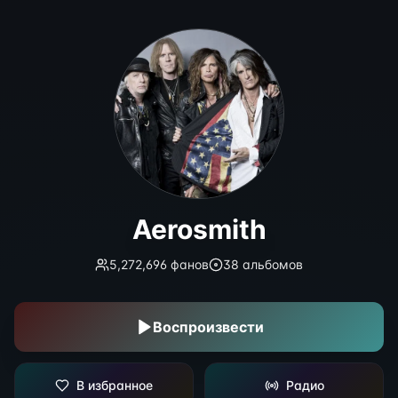
Aerosmith
Aerosmith
5,272,696
фанов
38
альбомов
Воспроизвести
В избранное
Радио