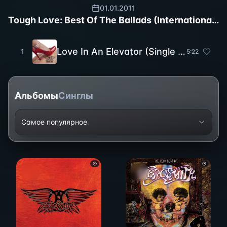
01.01.2011
Tough Love: Best Of The Ballads (International Version)
Love In An Elevator (Single Version)
1
5
:
22
Альбомы
Синглы
Самое популярное