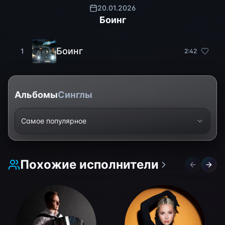
20.01.2026
Боинг
Боинг
1
2
:
42
Альбомы
Синглы
Самое популярное
Похожие исполнители
Previous 
Next 