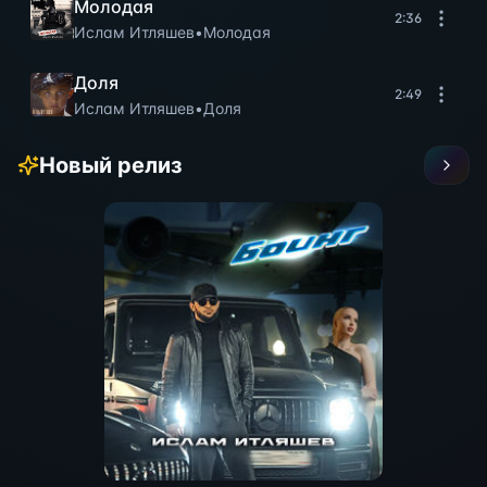
Молодая
2:36
Ислам Итляшев
•
Молодая
Доля
2:49
Ислам Итляшев
•
Доля
Новый релиз