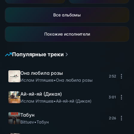
Все альбомы
Похожие исполнители
Популярные треки
Она любила розы
2:52
Ислам Итляшев
•
Она любила розы
Ай-яй-яй (Дикая)
3:01
Ислам Итляшев
•
Ай-яй-яй (Дикая)
Табун
2:26
Bittuev
•
Табун