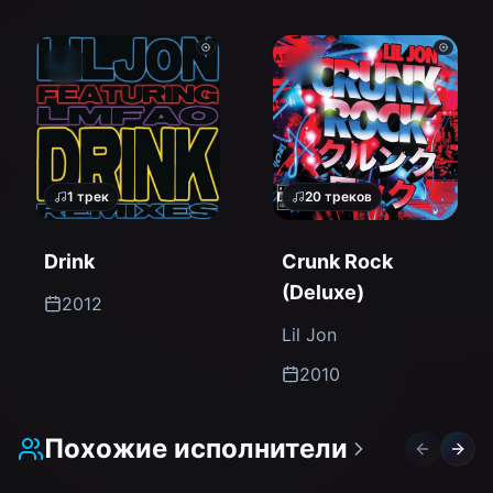
1
трек
20
треков
Drink
Crunk Rock
(Deluxe)
2012
Lil Jon
2010
Похожие исполнители
Previous 
Next 