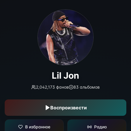
Lil Jon
Lil Jon
2,042,173
фанов
83
альбомов
Воспроизвести
В избранное
Радио