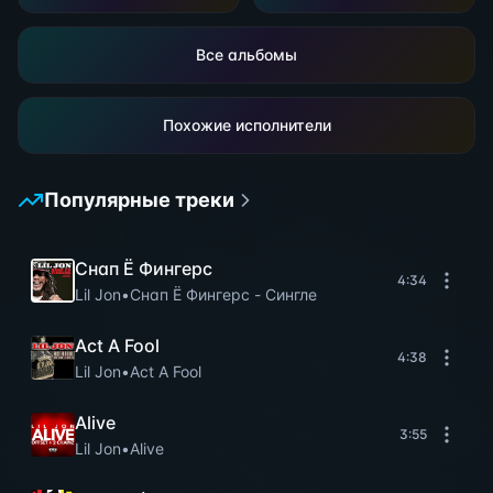
Все альбомы
Похожие исполнители
Популярные треки
Снап Ё Фингерс
4:34
Lil Jon
•
Снап Ё Фингерс - Сингле
Act A Fool
4:38
Lil Jon
•
Act A Fool
Alive
3:55
Lil Jon
•
Alive