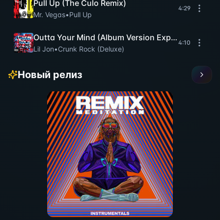
Pull Up (The Culo Remix)
4:29
Mr. Vegas
•
Pull Up
Outta Your Mind (Album Version Explicit)
4:10
Lil Jon
•
Crunk Rock (Deluxe)
Новый релиз