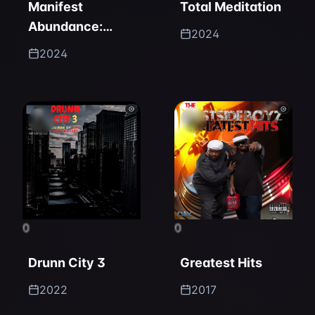
Manifest
Total Meditation
Abundance:
2024
Affirmations for
2024
Personal Growth
0
0
Drunn City 3
Greatest Hits
2022
2017