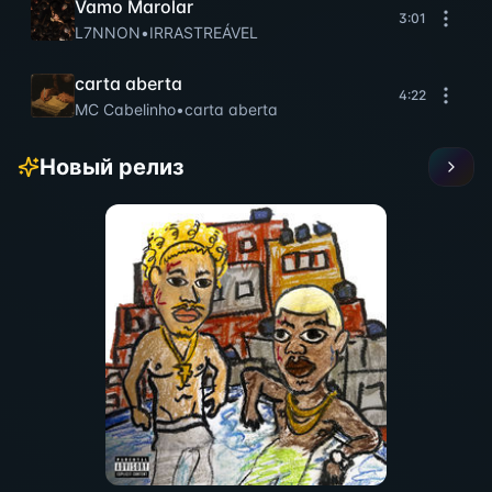
Vamo Marolar
3:01
L7NNON
•
IRRASTREÁVEL
carta aberta
4:22
MC Cabelinho
•
carta aberta
Новый релиз