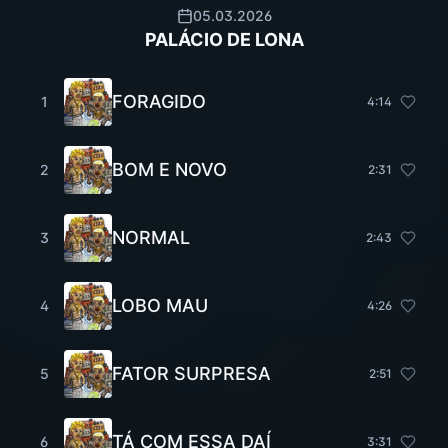
05.03.2026
PALÁCIO DE LONA
FORAGIDO
1
4
:
14
BOM E NOVO
2
2
:
31
NORMAL
3
2
:
43
LOBO MAU
4
4
:
26
FATOR SURPRESA
5
2
:
51
TÁ COM ESSA DAÍ
6
3
:
31