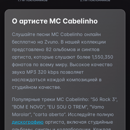
О артисте
MC Cabelinho
Слушайте песни
MC Cabelinho
онлайн
бесплатно на Zvuno. В нашей коллекции
представлено
82
альбомов и синглов
артиста, которые слушают более
1,550,350
фанатов по всему миру. Высокое качество
звука MP3 320 kbps позволяет
наслаждаться каждой композицией в
студийном качестве.
Популярные треки
MC Cabelinho
:
"Só Rock 3",
"BOM E NOVO", "EU SOU O TREM", "Vamo
Marolar", "carta aberta"
. Исследуйте полную
дискографию
артиста, включая студийные
альбомы, синглы и коллаборации. Каждая