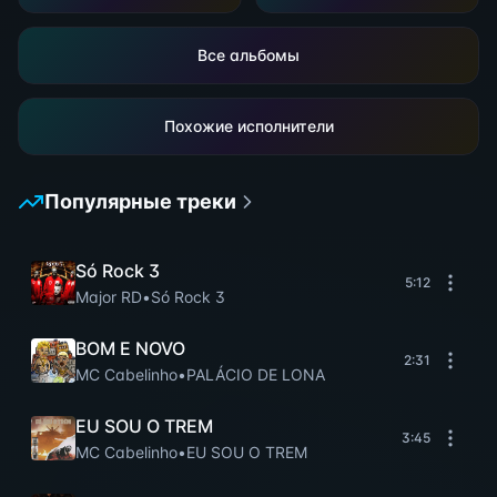
Все альбомы
Похожие исполнители
Популярные треки
Só Rock 3
5:12
Major RD
•
Só Rock 3
BOM E NOVO
2:31
MC Cabelinho
•
PALÁCIO DE LONA
EU SOU O TREM
3:45
MC Cabelinho
•
EU SOU O TREM