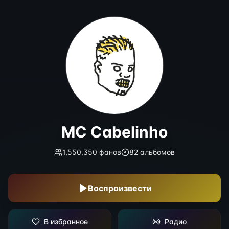
MC Cabelinho
MC Cabelinho
1,550,350
фанов
82
альбомов
Воспроизвести
В избранное
Радио