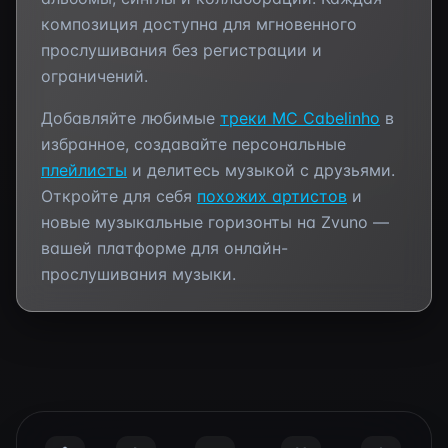
композиция доступна для мгновенного
прослушивания без регистрации и
ограничений.
Добавляйте любимые
треки
MC Cabelinho
в
избранное, создавайте персональные
плейлисты
и делитесь музыкой с друзьями.
Откройте для себя
похожих артистов
и
новые музыкальные горизонты на Zvuno —
вашей платформе для онлайн-
прослушивания музыки.