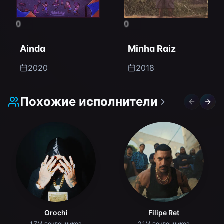
0
0
Ainda
Minha Raiz
2020
2018
Похожие исполнители
Previous 
Next 
Orochi
Filipe Ret
1.7M поклонников
2.1M поклонников