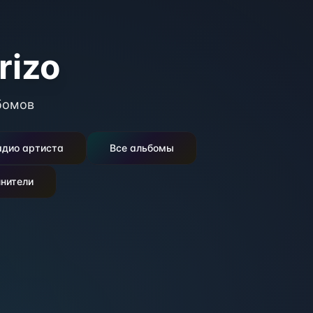
rizo
бомов
адио артиста
Все альбомы
нители