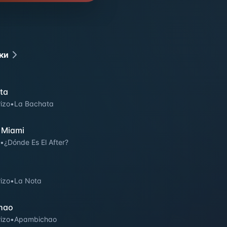
ки
ta
izo
•
La Bachata
 Miami
•
¿Dónde Es El After?
izo
•
La Nota
hao
izo
•
Apambichao