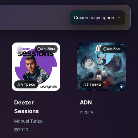
Самое популярное
Альбом
Альбом
4
трека
3
трека
Deezer
ADN
Sessions
2019
Manuel Turizo
2020