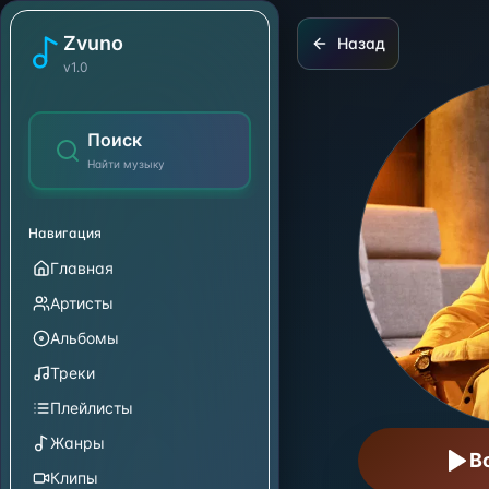
Manuel Turizo
Zvuno
Назад
v1.0
Поиск
Найти музыку
Навигация
Главная
Артисты
Альбомы
Треки
Плейлисты
Жанры
В
Клипы