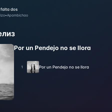
falta dos
izo
•
Apambichao
елиз
Por un Pendejo no se llora
Por un Pendejo no se llora
1