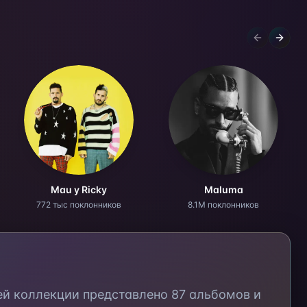
Previous sl
Next s
Mau y Ricky
Maluma
772 тыс поклонников
8.1M поклонников
ей коллекции представлено
87
альбомов и