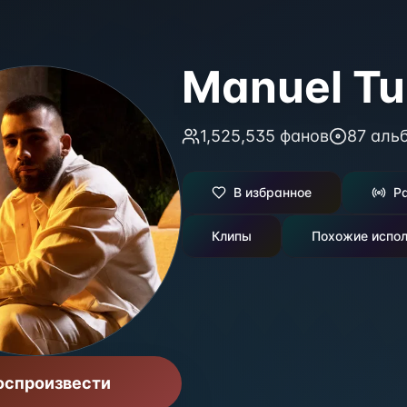
Manuel Tu
1,525,535
фанов
87
аль
В избранное
Р
Клипы
Похожие испол
оспроизвести