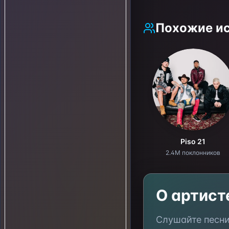
Похожие и
Piso 21
2.4M поклонников
О артис
Слушайте песн