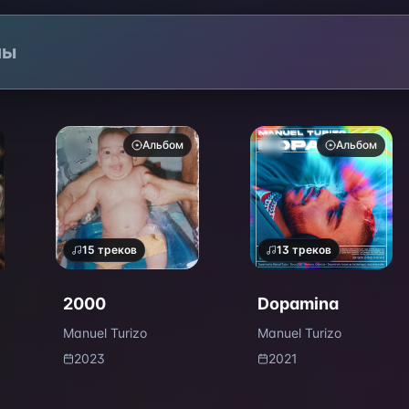
лы
Альбом
Альбом
15
треков
13
треков
2000
Dopamina
Manuel Turizo
Manuel Turizo
2023
2021