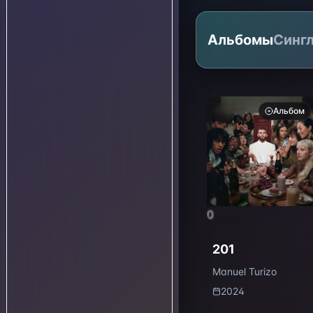
Альбомы
Синг
Альбом
0
201
Manuel Turizo
2024