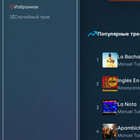
Избранное
Случайный трек
Популярные тре
La Bacha
1
Manuel Tur
Inglés En
2
Rawayana
La Nota
3
Manuel Tur
Apambic
4
Manuel Tur