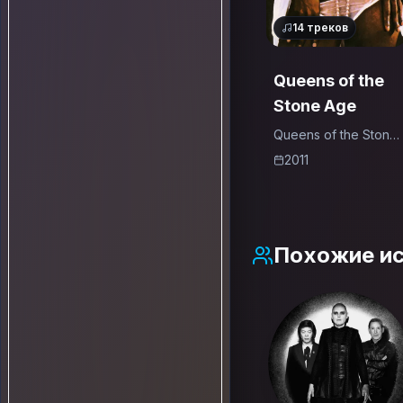
14
треков
Queens of the
Stone Age
Queens of the Stone
Age
2011
Похожие и