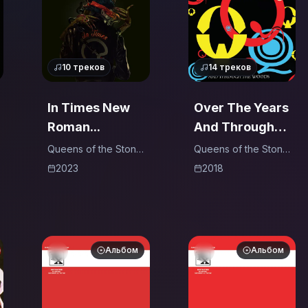
10
треков
14
треков
In Times New
Over The Years
Roman...
And Through
The Woods
Queens of the Stone
Queens of the Stone
Age
Age
(Live At Brixton
2023
2018
Academy /
2005)
Альбом
Альбом