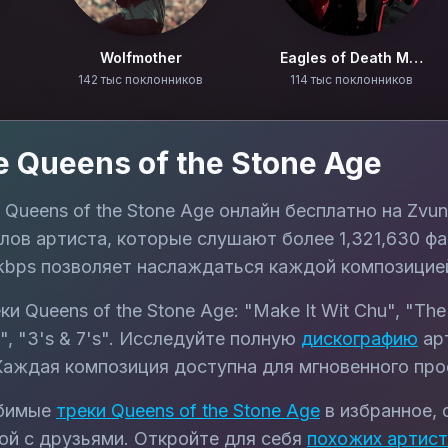
Wolfmother
Eagles of Death Metal
142 тыс поклонников
114 тыс поклонников
е
Queens of the Stone Age
и
Queens of the Stone Age
онлайн бесплатно на Zvu
глов артиста, которые слушают более
1,321,630
фа
kbps позволяет наслаждаться каждой композицией
еки
Queens of the Stone Age
:
"Make It Wit Chu", "The
, "3's & 7's"
. Исследуйте полную
дискографию
арт
Каждая композиция доступна для мгновенного прос
юбимые
треки
Queens of the Stone Age
в избранное,
ой с друзьями. Откройте для себя
похожих артис