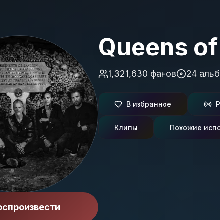
Queens of
1,321,630
фанов
24
альб
В избранное
Р
Клипы
Похожие исп
оспроизвести