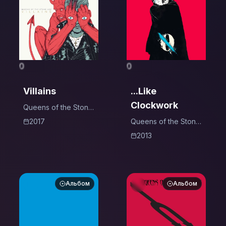
0
0
Villains
...Like
Clockwork
Queens of the Stone
Age
2017
Queens of the Stone
Age
2013
Альбом
Альбом