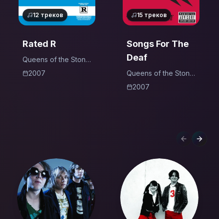
12
треков
15
треков
Rated R
Songs For The
Deaf
Queens of the Stone
Age
2007
Queens of the Stone
Age
2007
Previous s
Next 