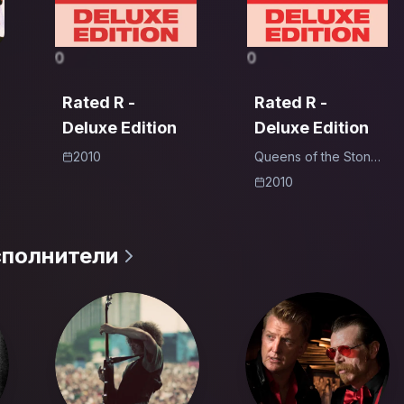
0
0
Rated R -
Rated R -
Deluxe Edition
Deluxe Edition
2010
Queens of the Stone
Age
2010
сполнители