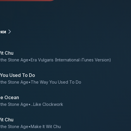
еки
it Chu
 the Stone Age
•
Era Vulgaris (International iTunes Version)
You Used To Do
 the Stone Age
•
The Way You Used To Do
the Ocean
 the Stone Age
•
...Like Clockwork
it Chu
 the Stone Age
•
Make It Wit Chu