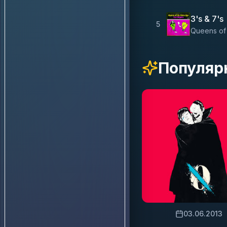
3's & 7's
5
Queens of
Популяр
03.06.2013