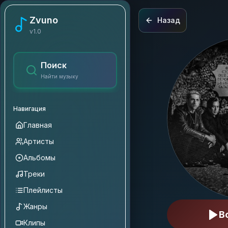
Queens of the Stone Age
Zvuno
Назад
v1.0
Поиск
Найти музыку
Навигация
Главная
Артисты
Альбомы
Треки
Плейлисты
Жанры
В
Клипы