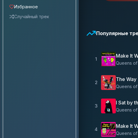
Избранное
Случайный трек
Популярные тр
Make It W
1
Queens of
The Way 
2
Queens of
I Sat by 
3
Queens of
Make It W
4
Queens of