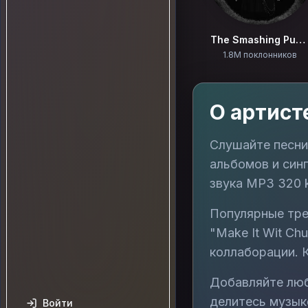
The Smashing Pumpkins
1.8M поклонников
О артист
Слушайте песн
альбомов и син
звука MP3 320 
Популярные тр
"Make It Wit Chu"
коллаборации. 
Добавляйте л
делитесь музык
Войти