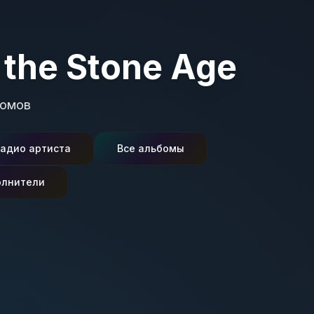
 the Stone Age
омов
адио артиста
Все альбомы
олнители