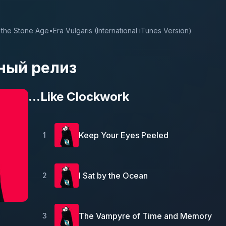
 the Stone Age
•
Era Vulgaris (International iTunes Version)
ный релиз
...Like Clockwork
Keep Your Eyes Peeled
1
I Sat by the Ocean
2
The Vampyre of Time and Memory
3