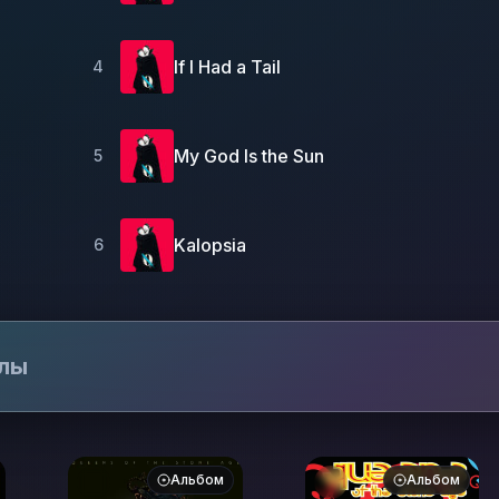
If I Had a Tail
4
My God Is the Sun
5
Kalopsia
6
лы
Альбом
Альбом