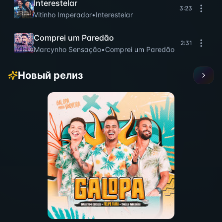
Interestelar
3:23
Vitinho Imperador
•
Interestelar
Comprei um Paredão
2:31
Marcynho Sensação
•
Comprei um Paredão
Новый релиз