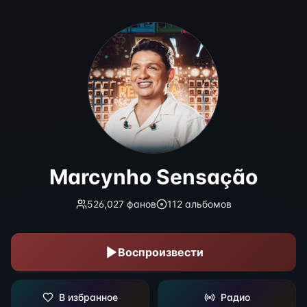
Marcynho Sensação
Marcynho Sensação
526,027
фанов
112
альбомов
Воспроизвести
В избранное
Радио