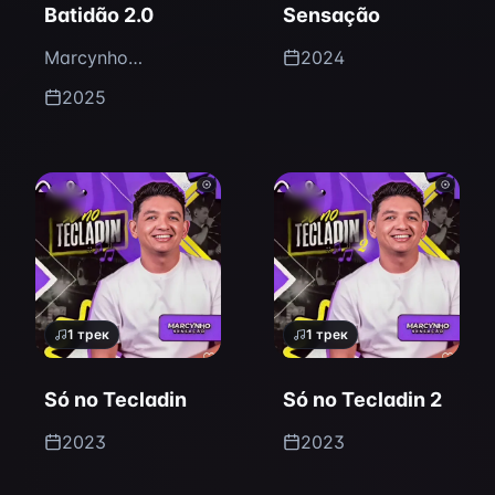
Batidão 2.0
Sensação
Marcynho
2024
Sensação
2025
1
трек
1
трек
Só no Tecladin
Só no Tecladin 2
2023
2023