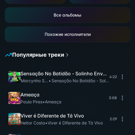
Все альбомы
Похожие исполнители
Популярные треки
Sensação No Batidão - Solinho Envolvente
4:22
Marcynho Sensação
•
Sensação No Batidão - Solinho Envolvent
Ameaça
3:08
Paulo Pires
•
Ameaça
Viver é Diferente de Tá Vivo
2:29
Heitor Costa
•
Viver é Diferente de Tá Vivo