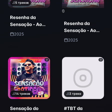
5
треков
0
Resenha da
Resenha da
Sensação - Ao
Sensação - Ao
Vivo em
2025
Vivo em
Pilões/PB
2025
Pilões/PB
14
треков
3
трека
Sensação do
#TBT da