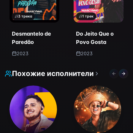
3
трека
1
трек
Desmantelo de
Do Jeito Que o
Paredão
Povo Gosta
2023
2023
Похожие исполнители
Previous 
Next 