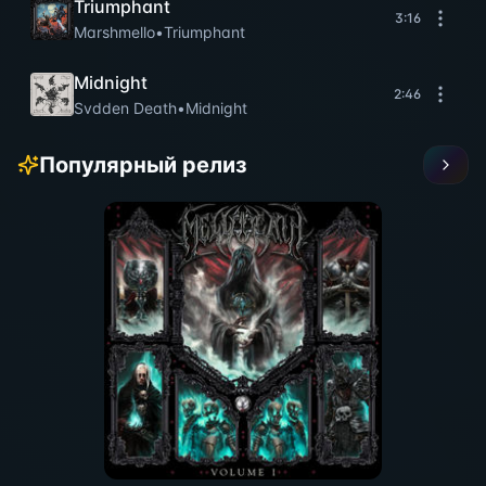
Triumphant
3:16
Marshmello
•
Triumphant
Midnight
2:46
Svdden Death
•
Midnight
Популярный релиз