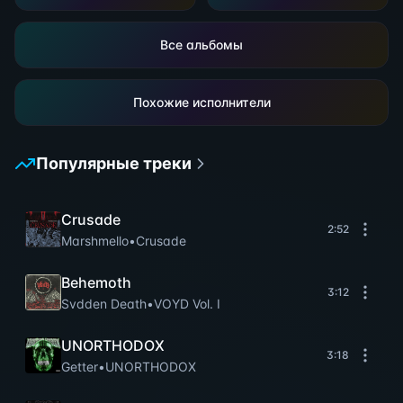
Все альбомы
Похожие исполнители
Популярные треки
Crusade
2:52
Marshmello
•
Crusade
Behemoth
3:12
Svdden Death
•
VOYD Vol. I
UNORTHODOX
3:18
Getter
•
UNORTHODOX