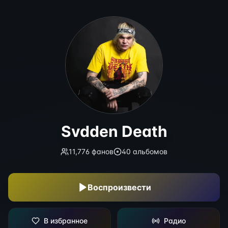
Svdden Death
Svdden Death
11,776
фанов
40
альбомов
Воспроизвести
В избранное
Радио