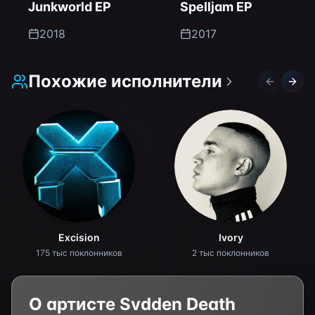
Junkworld EP
Spelljam EP
2018
2017
Похожие исполнители
Previous 
Next 
Excision
Ivory
175 тыс поклонников
2 тыс поклонников
О артисте
Svdden Death