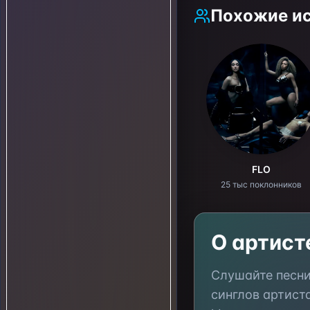
Похожие и
FLO
25 тыс поклонников
О артис
Слушайте песн
синглов артист