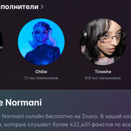
сполнители
Chlöe
Tinashe
72 тыс поклонников
518 тыс поклонников
те
Normani
и
Normani
онлайн бесплатно на Zvuno. В нашей к
а, которые слушают более
422,401
фанатов по все