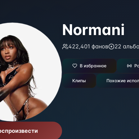
Normani
422,401
фанов
22
альб
В избранное
Р
Клипы
Похожие испол
оспроизвести