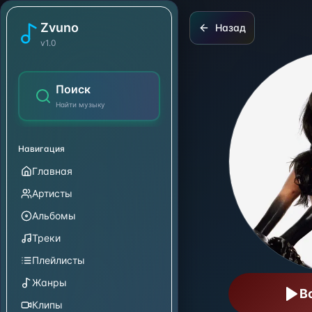
Normani
Zvuno
Назад
v1.0
Поиск
Найти музыку
Навигация
Главная
Артисты
Альбомы
Треки
Плейлисты
Жанры
В
Клипы