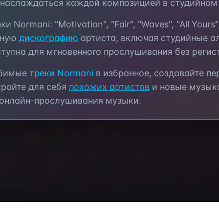
 наслаждаться каждой композицией в студийном 
еки
Normani
:
"Motivation", "Fair", "Waves", "All Yours
лную
дискографию
артиста, включая студийные а
тупна для мгновенного прослушивания без регис
юбимые
треки
Normani
в избранное, создавайте п
кройте для себя
похожих артистов
и новые музык
 онлайн-прослушивания музыки.