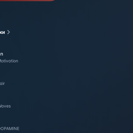
ки
on
otivation
air
Waves
DOPAMINE