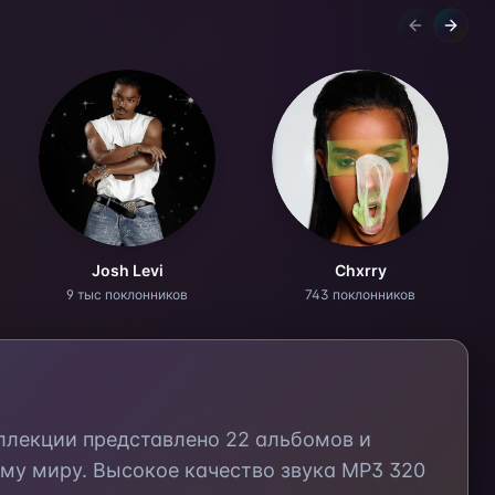
Previous sl
Next s
Josh Levi
Chxrry
9 тыс поклонников
743 поклонников
оллекции представлено
22
альбомов и
му миру. Высокое качество звука MP3 320