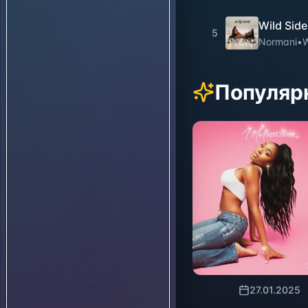
Wild Side
5
Normani
•
W
Популяр
27.01.2025