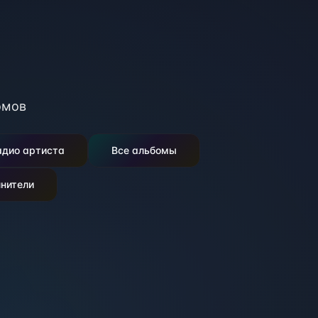
омов
адио артиста
Все альбомы
нители