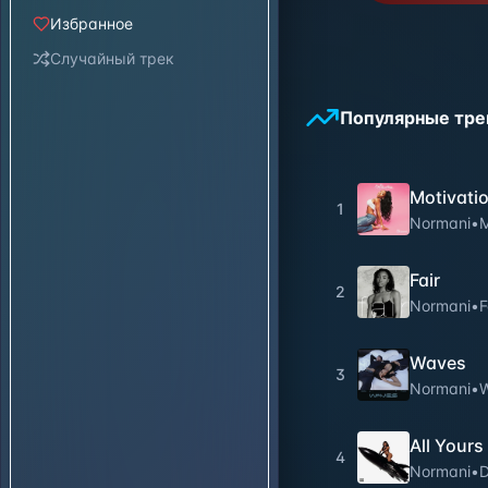
Избранное
Случайный трек
Популярные тре
Motivati
1
Normani
•
M
Fair
2
Normani
•
F
Waves
3
Normani
•
All Yours
4
Normani
•