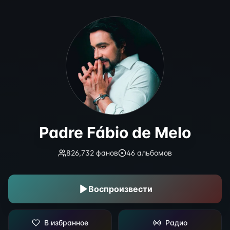
Padre Fábio de Melo
Padre Fábio de Melo
826,732
фанов
46
альбомов
Воспроизвести
В избранное
Радио