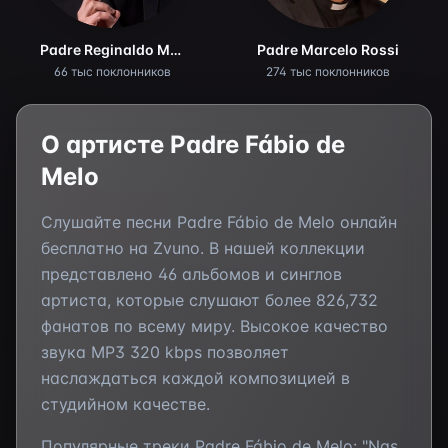
Padre Reginaldo Manzotti
Padre Marcelo Rossi
66 тыс поклонников
274 тыс поклонников
О артисте
Padre Fábio de
Melo
Слушайте песни
Padre Fábio de Melo
онлайн
бесплатно на Zvuno. В нашей коллекции
представлено
46
альбомов и синглов
артиста, которые слушают более
826,732
фанатов по всему миру. Высокое качество
звука MP3 320 kbps позволяет
наслаждаться каждой композицией в
студийном качестве.
Популярные треки
Padre Fábio de Melo
:
"Nas