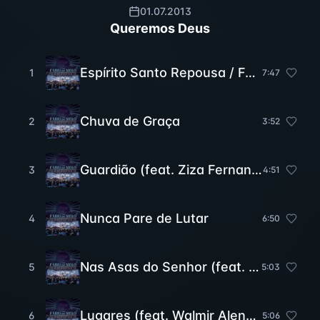
01.07.2013
Queremos Deus
Espírito Santo Repousa / Faço Novas Todas as Coisas
1
7
:
47
Chuva de Graça
2
3
:
52
Guardião (feat. Ziza Fernandes)
3
4
:
51
Nunca Pare de Lutar
4
6
:
50
Nas Asas do Senhor (feat. Celina Borges)
5
5
:
03
Lugares (feat. Walmir Alencar)
6
5
:
06