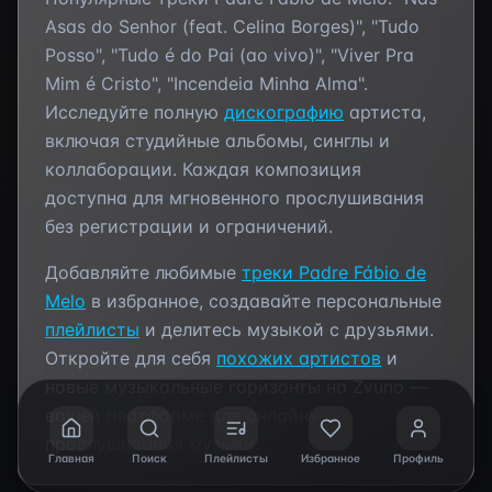
Asas do Senhor (feat. Celina Borges)", "Tudo
Posso", "Tudo é do Pai (ao vivo)", "Viver Pra
Mim é Cristo", "Incendeia Minha Alma"
.
Исследуйте полную
дискографию
артиста,
включая студийные альбомы, синглы и
коллаборации. Каждая композиция
доступна для мгновенного прослушивания
без регистрации и ограничений.
Добавляйте любимые
треки
Padre Fábio de
Melo
в избранное, создавайте персональные
плейлисты
и делитесь музыкой с друзьями.
Откройте для себя
похожих артистов
и
новые музыкальные горизонты на Zvuno —
вашей платформе для онлайн-
прослушивания музыки.
Главная
Поиск
Плейлисты
Избранное
Профиль