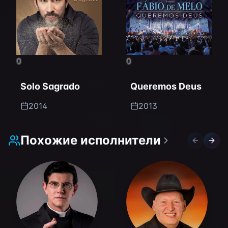
0
0
Solo Sagrado
Queremos Deus
2014
2013
Похожие исполнители
Previous 
Next 