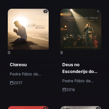
0
0
Clareou
Deus no
Esconderijo do
Padre Fábio de
Verso (Ao Vivo)
Melo
Padre Fábio de
2017
[Deluxe]
Melo
2016