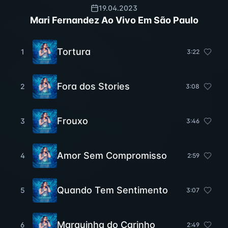
19.04.2023
Mari Fernandez Ao Vivo Em São Paulo
Tortura
1
3
:
22
Fora dos Stories
2
3
:
08
Frouxo
3
3
:
46
Amor Sem Compromisso
4
2
:
59
Quando Tem Sentimento
5
3
:
07
Marquinha do Carinho
6
2
:
49