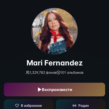
Mari Fernandez
Mari Fernandez
1,329,782
фанов
101
альбомов
Воспроизвести
В избранное
Радио