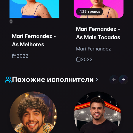
25
треков
0
Mari Fernandez -
Mari Fernandez -
As Mais Tocadas
As Melhores
Mari Fernandez
2022
2022
Похожие исполнители
Previous 
Next 