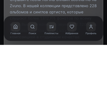
Zvuno. В нашей коллекции представлено
228
альбомов и синглов артиста, которые
слушают более
1,812,976
фанатов по всему
миру. Высокое качество звука MP3 320 kbps
позволяет наслаждаться каждой
Главная
Поиск
Плейлисты
Избранное
Профиль
композицией в студийном качестве.
Популярные треки
R3HAB
:
"Believe (Shooting
Stars)", "Rock My Body", "If I could stop time...",
"Dream inside a dream...", "SLEEP TONIGHT
(THIS IS THE LIFE)"
. Исследуйте полную
дискографию
артиста, включая студийные
альбомы, синглы и коллаборации. Каждая
композиция доступна для мгновенного
прослушивания без регистрации и
ограничений.
Добавляйте любимые
треки
R3HAB
в