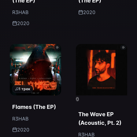
(The EP)
(The EP)
R3HAB
2020
2020
1
трек
0
Flames (The EP)
The Wave EP
R3HAB
(Acoustic, Pt. 2)
2020
R3HAB