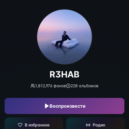
R3HAB
R3HAB
1,812,976
фанов
228
альбомов
Воспроизвести
В избранное
Радио