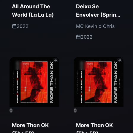
All Around The
Deixa Se
World (La La La)
Envolver (Spring
Love) [Remixes
2022
MC Kevin o Chris
Pt. 2]
2022
0
0
More Than OK
More Than OK