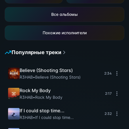
Все альбомы
Похожие исполнители
Популярные треки
Believe (Shooting Stars)
2:34
R3HAB
•
Believe (Shooting Stars)
Rock My Body
2:17
R3HAB
•
Rock My Body
If I could stop time...
2:32
R3HAB
•
If I could stop time...