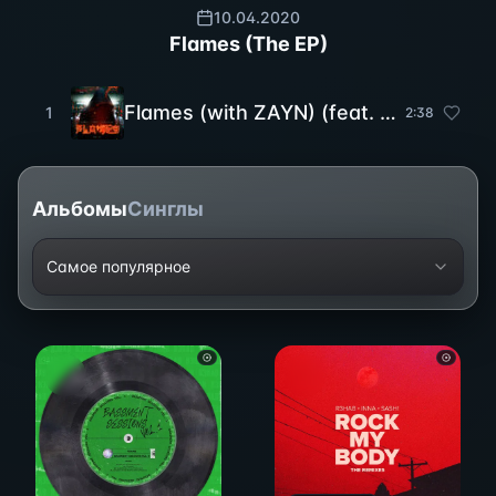
10.04.2020
Flames (The EP)
Flames (with ZAYN) (feat. Jungleboi) (Steve Aoki Remix)
1
2
:
38
Альбомы
Синглы
Самое популярное