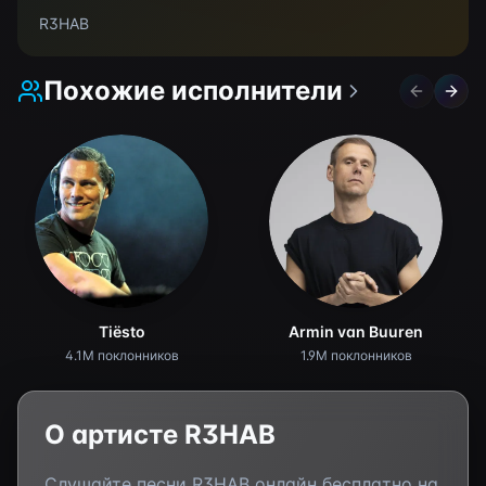
R3HAB
Похожие исполнители
Previous 
Next 
Tiësto
Armin van Buuren
4.1M поклонников
1.9M поклонников
О артисте
R3HAB
Слушайте песни
R3HAB
онлайн бесплатно на