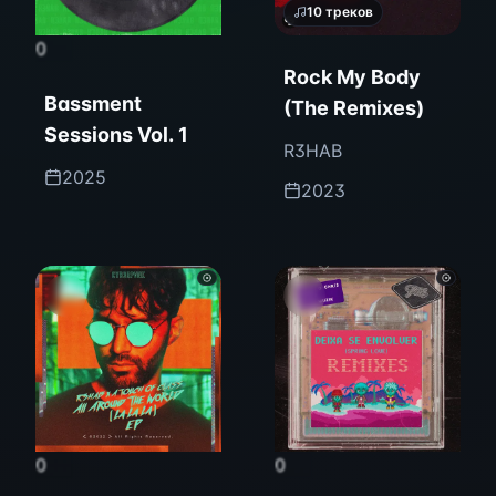
10
треков
0
Rock My Body
Bassment
(The Remixes)
Sessions Vol. 1
R3HAB
2025
2023
0
0