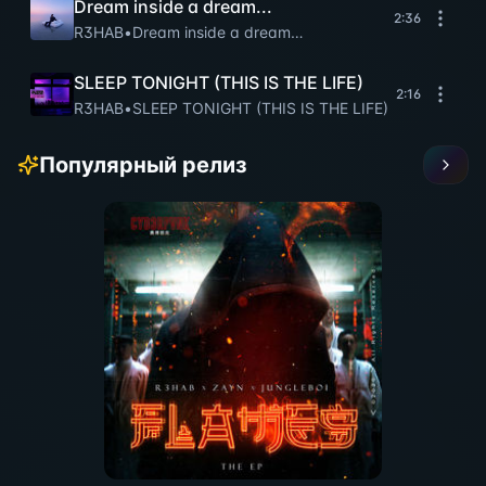
Dream inside a dream...
2:36
R3HAB
•
Dream inside a dream…
SLEEP TONIGHT (THIS IS THE LIFE)
2:16
R3HAB
•
SLEEP TONIGHT (THIS IS THE LIFE)
Популярный релиз