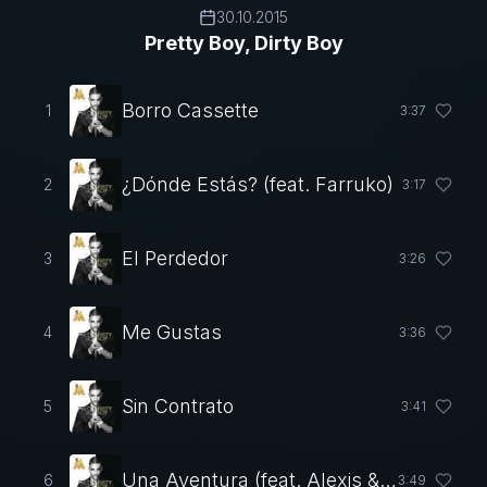
30.10.2015
Pretty Boy, Dirty Boy
Borro Cassette
1
3
:
37
¿Dónde Estás? (feat. Farruko)
2
3
:
17
El Perdedor
3
3
:
26
Me Gustas
4
3
:
36
Sin Contrato
5
3
:
41
Una Aventura (feat. Alexis & Fido)
6
3
:
49