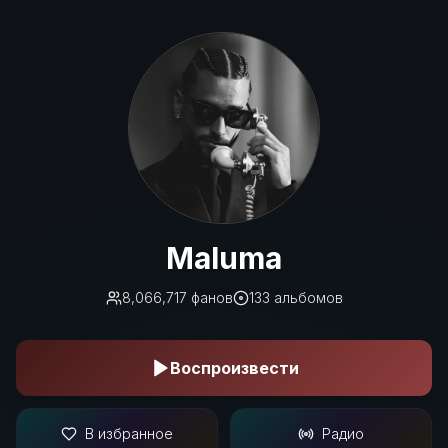
Maluma
Maluma
8,066,717
фанов
133
альбомов
Воспроизвести
В избранное
Радио