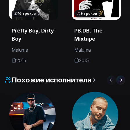
16
треков
9
треков
Pretty Boy, Dirty
PB.DB. The
Boy
Mixtape
Maluma
Maluma
2015
2015
Похожие исполнители
Previous 
Next 