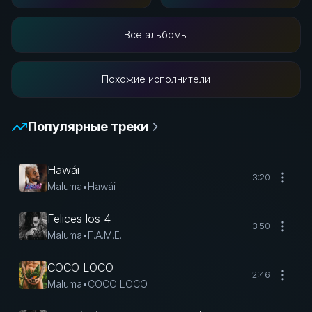
Все альбомы
Похожие исполнители
Популярные треки
Hawái
3:20
Maluma
•
Hawái
Felices los 4
3:50
Maluma
•
F.A.M.E.
COCO LOCO
2:46
Maluma
•
COCO LOCO