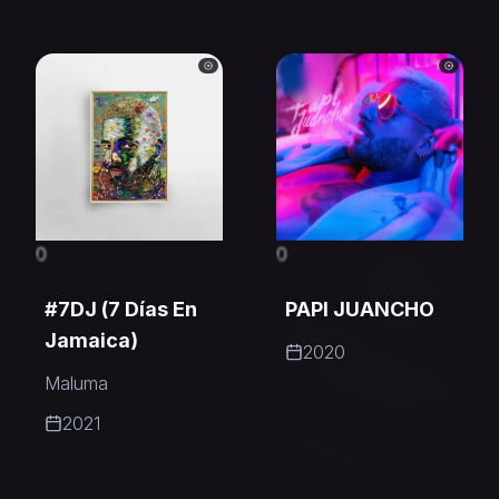
0
0
#7DJ (7 Días En
PAPI JUANCHO
Jamaica)
2020
Maluma
2021