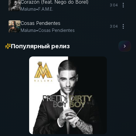
Corazón (feat. Nego do Borel)
3:04
Maluma
•
F.A.M.E.
Cosas Pendientes
3:04
Maluma
•
Cosas Pendientes
Популярный релиз