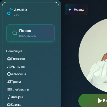
Summer Walker
Zvuno
Назад
v1.0
Поиск
Найти музыку
Навигация
Главная
Артисты
Альбомы
Треки
Плейлисты
Жанры
В
Клипы