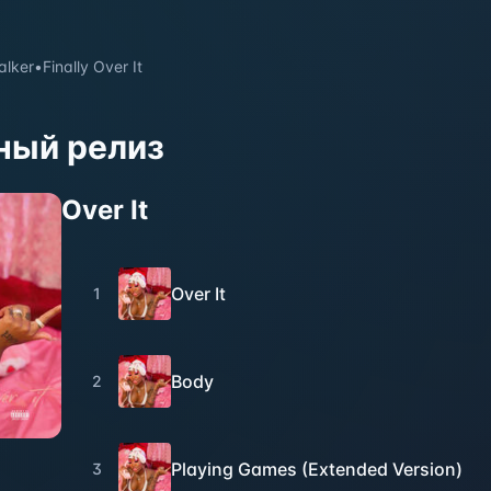
lker
•
Finally Over It
ный релиз
Over It
Over It
1
Body
2
Playing Games (Extended Version)
3