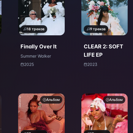
18
треков
9
треков
Finally Over It
CLEAR 2: SOFT
LIFE EP
Summer Walker
2025
2023
Альбом
Альбом