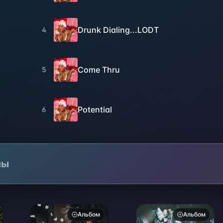
Drunk Dialing...LODT
4
Come Thru
5
Potential
6
лы
Альбом
Альбом