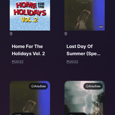
0
0
Home For The
Last Day Of
Holidays Vol. 2
Summer (Sped
Up)
2022
2022
Альбом
Альбом