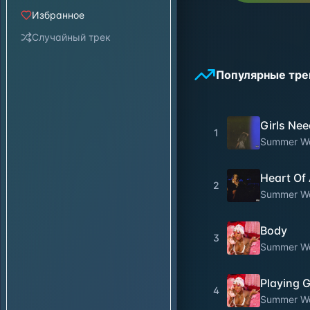
Избранное
Случайный трек
Популярные тре
Girls Nee
1
Summer Wa
Heart Of
2
Summer Wa
Body
3
Summer Wa
Playing 
4
Summer Wa