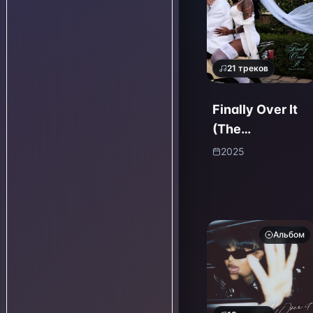
21
треков
Finally Over It
(The
Afterparty)
2025
Альбом