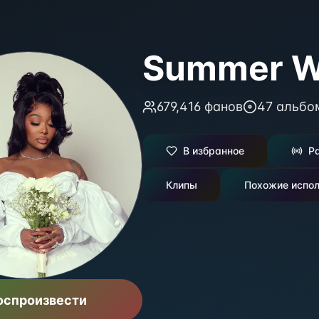
Summer W
679,416
фанов
47
альбо
В избранное
Р
Клипы
Похожие испол
оспроизвести