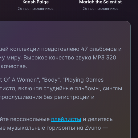
Kaash Paige
Mariah the Scientist
26 тыс поклонников
26 тыс поклонников
ашей коллекции представлено
47
альбомов и
му миру. Высокое качество звука MP3 320
качестве.
rt Of A Woman", "Body", "Playing Games
тиста, включая студийные альбомы, синглы
прослушивания без регистрации и
айте персональные
плейлисты
и делитесь
ые музыкальные горизонты на Zvuno —