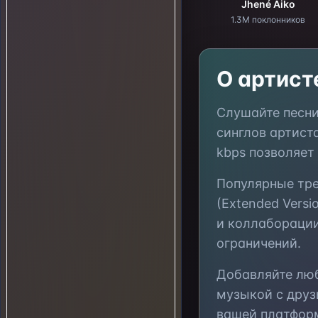
Jhené Aiko
1.3M поклонников
О артис
Слушайте песн
синглов артист
kbps позволяет
Популярные тр
(Extended Version
и коллаборации
ограничений.
Добавляйте л
музыкой с друз
вашей платфор