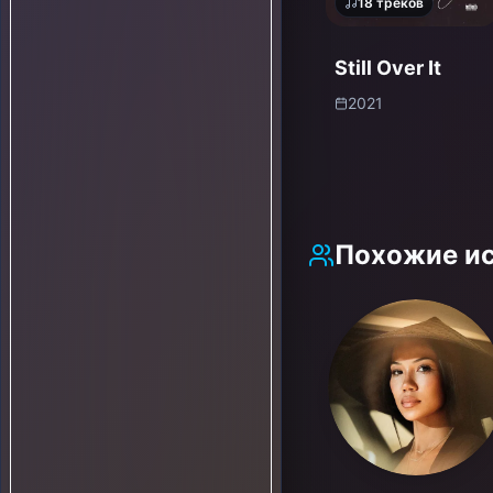
18
треков
Still Over It
2021
Похожие и