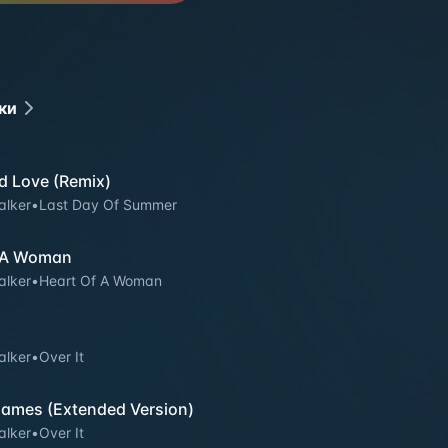
ки
d Love (Remix)
lker
•
Last Day Of Summer
 A Woman
lker
•
Heart Of A Woman
lker
•
Over It
Games (Extended Version)
lker
•
Over It