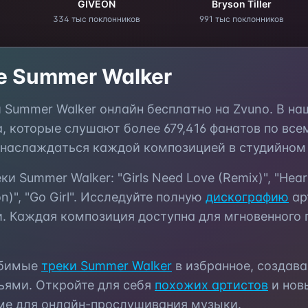
GIVĒON
Bryson Tiller
334 тыс поклонников
991 тыс поклонников
те
Summer Walker
и
Summer Walker
онлайн бесплатно на Zvuno. В н
а, которые слушают более
679,416
фанатов по все
 наслаждаться каждой композицией в студийном 
еки
Summer Walker
:
"Girls Need Love (Remix)", "Hea
)", "Go Girl"
. Исследуйте полную
дискографию
ар
. Каждая композиция доступна для мгновенного 
юбимые
треки
Summer Walker
в избранное, создав
ьями. Откройте для себя
похожих артистов
и нов
ме для онлайн-прослушивания музыки.