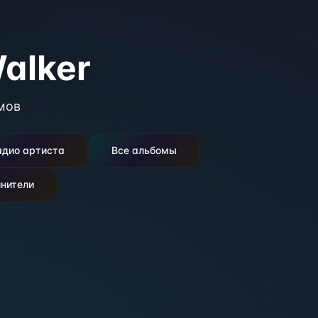
alker
мов
адио артиста
Все альбомы
нители