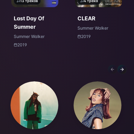
13
треков
4
трека
Last Day Of
CLEAR
Summer
Summer Walker
Summer Walker
2019
2019
Previous sl
Next s