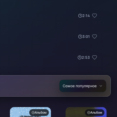
2
:
14
3
:
01
2
:
53
Самое популярное
Альбом
Альбом