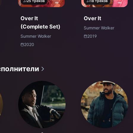
25
треков
18
треков
Over It
Over It
(Complete Set)
Summer Walker
Summer Walker
2019
2020
сполнители