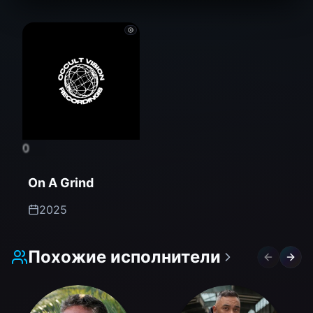
0
On A Grind
2025
Похожие исполнители
Previous 
Next 