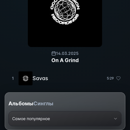
14.03.2025
On A Grind
Savas
1
5
:
29
Альбомы
Синглы
Самое популярное