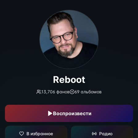
Reboot
Reboot
13,706
фанов
69
альбомов
Воспроизвести
В избранное
Радио