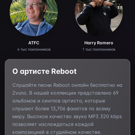
ATFC
Harry Romero
4 тыс поклонников
1 тыс поклонников
О артисте
Reboot
Слушайте песни
Reboot
онлайн бесплатно на
Zvuno. В нашей коллекции представлено
69
альбомов и синглов артиста, которые
слушают более
13,706
фанатов по всему
миру. Высокое качество звука MP3 320 kbps
позволяет наслаждаться каждой
композицией в студийном качестве.