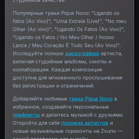
студийном качестве.
Популярные треки
Pique Novo
:
"Ligando os
fatos (Ao Vivo)", "Uma Estrela (Live)", "No meu
Olhar (Ao vivo)", "Ligando Os Fatos (Ao Vivo)",
"Ligando os Fatos / No Meu Olhar / Nosso
Lance / Meu Coração É Todo Seu (Ao Vivo)"
.
Исследуйте полную
дискографию
артиста,
включая студийные альбомы, синглы и
коллаборации. Каждая композиция
доступна для мгновенного прослушивания
без регистрации и ограничений.
Добавляйте любимые
треки
Pique Novo
в
избранное, создавайте персональные
плейлисты
и делитесь музыкой с друзьями.
Откройте для себя
похожих артистов
и
новые музыкальные горизонты на Zvuno —