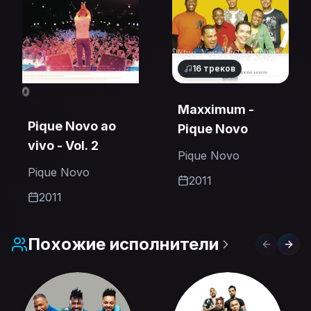
16
треков
0
Maxximum -
Pique Novo ao
Pique Novo
vivo - Vol. 2
Pique Novo
Pique Novo
2011
2011
Похожие исполнители
Previous 
Next