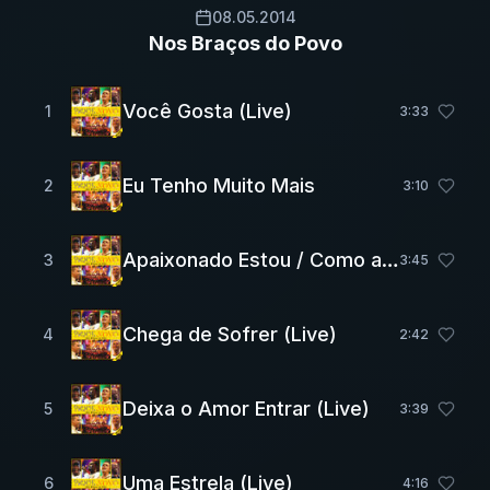
08.05.2014
Nos Braços do Povo
Você Gosta (Live)
1
3
:
33
Eu Tenho Muito Mais
2
3
:
10
Apaixonado Estou / Como as Ondas São do Mar / Paixão no Ar (Live)
3
3
:
45
Chega de Sofrer (Live)
4
2
:
42
Deixa o Amor Entrar (Live)
5
3
:
39
Uma Estrela (Live)
6
4
:
16