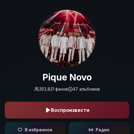
Pique Novo
Pique Novo
353,821
фанов
47
альбомов
Воспроизвести
В избранное
Радио