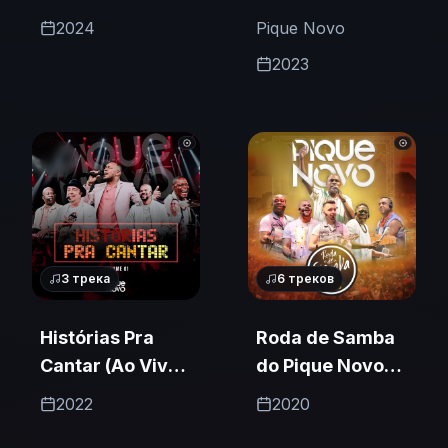
2024
Pique Novo
2023
3
трека
6
треков
Histórias Pra
Roda de Samba
Cantar (Ao Vivo /
do Pique Novo
Vol. 1)
(Ao Vivo)
2022
2020