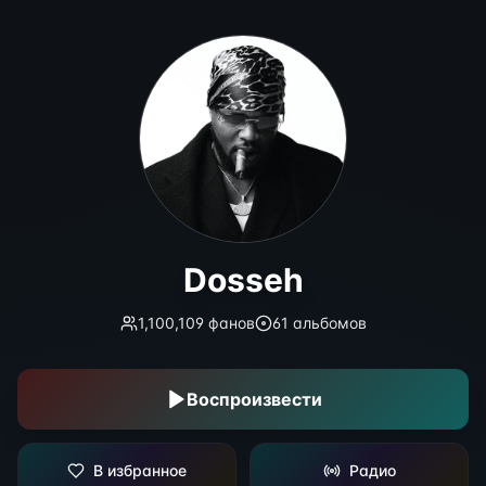
Dosseh
Dosseh
1,100,109
фанов
61
альбомов
Воспроизвести
В избранное
Радио