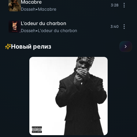
Macabre
3:28
Dosseh
•
Macabre
L'odeur du charbon
3:40
Dosseh
•
L'odeur du charbon
Новый релиз