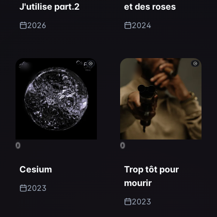
J'utilise part.2
et des roses
2026
2024
0
0
Cesium
Trop tôt pour
mourir
2023
2023