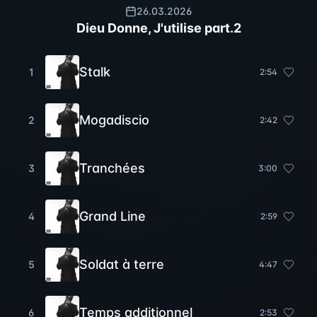
26.03.2026
Dieu Donne, J'utilise part.2
Stalk
1
2
:
54
Mogadiscio
2
2
:
42
Tranchées
3
3
:
00
Grand Line
4
2
:
59
Soldat à terre
5
4
:
47
Temps additionnel
6
2
:
53