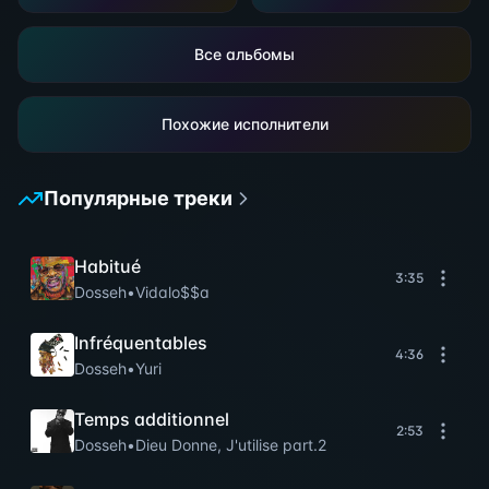
Все альбомы
Похожие исполнители
Популярные треки
Habitué
3:35
Dosseh
•
Vidalo$$a
Infréquentables
4:36
Dosseh
•
Yuri
Temps additionnel
2:53
Dosseh
•
Dieu Donne, J'utilise part.2