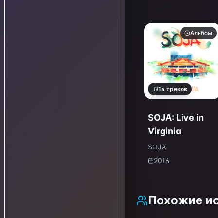
Альбом
14
треков
SOJA: Live in
Virginia
SOJA
2016
Похожие и