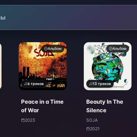
лы
Альбом
Альбом
6
треков
13
треков
Peace in a Time
Beauty In The
of War
Silence
2023
SOJA
2021