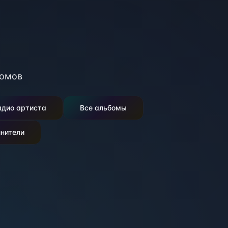
омов
адио артиста
Все альбомы
нители