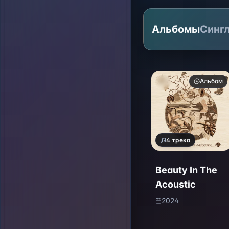
Альбомы
Синг
Альбом
4
трека
Beauty In The
Acoustic
2024