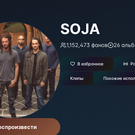
SOJA
1,152,473
фанов
26
альб
В избранное
Р
Клипы
Похожие испол
оспроизвести