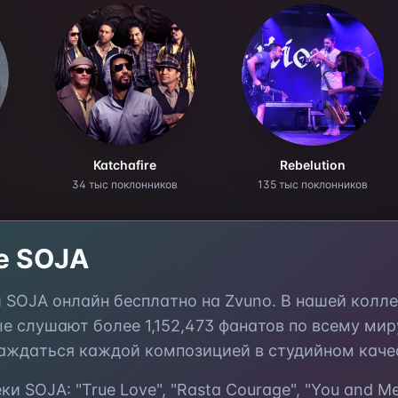
Katchafire
Rebelution
34 тыс поклонников
135 тыс поклонников
те
SOJA
и
SOJA
онлайн бесплатно на Zvuno. В нашей колл
ые слушают более
1,152,473
фанатов по всему миру
аждаться каждой композицией в студийном каче
еки
SOJA
:
"True Love", "Rasta Courage", "You and Me"