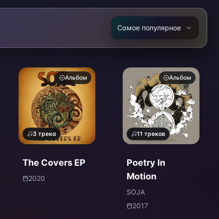
Самое популярное
Альбом
Альбом
3
трека
11
треков
The Covers EP
Poetry In
Motion
2020
SOJA
2017