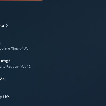
ки
e
ce in a Time of War
urage
uito Reggae, Vol. 12
 Me
y Life