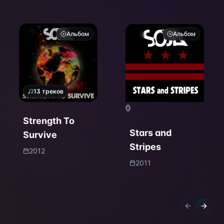
Альбом
Альбом
13
треков
0
Strength To
Stars and
Survive
Stripes
2012
2011
Previous sl
Next s