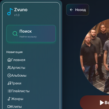
SOJA
Zvuno
Назад
v1.0
Поиск
Найти музыку
Навигация
Главная
Артисты
Альбомы
Треки
Плейлисты
Жанры
В
Клипы