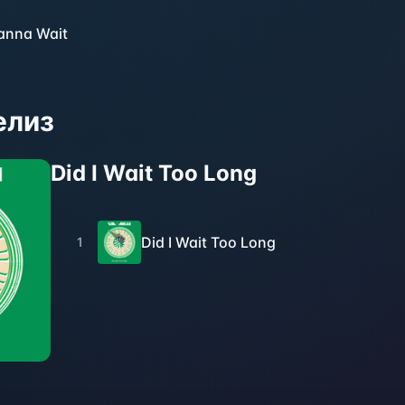
Wanna Wait
елиз
Did I Wait Too Long
Did I Wait Too Long
1