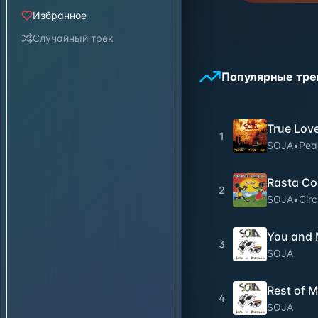
Избранное
Случайный трек
Популярные тре
True Lov
1
SOJA
•
Pea
Rasta Co
2
SOJA
•
Circ
You and
3
SOJA
Rest of M
4
SOJA