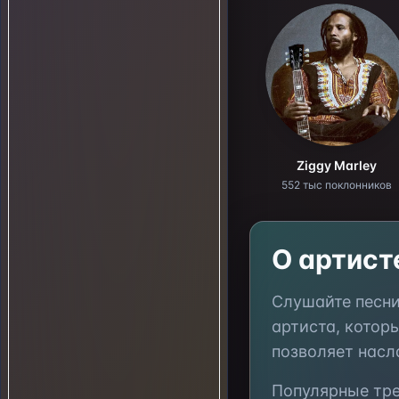
Ziggy Marley
552 тыс поклонников
О артис
Слушайте песн
артиста, котор
позволяет насл
Популярные тр