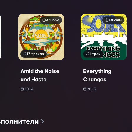
Альбом
Альбом
17
треков
1
трек
Amid the Noise
Everything
and Haste
Changes
2014
2013
сполнители