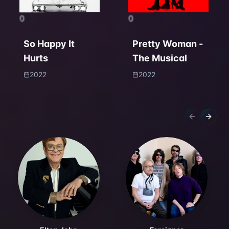
0
0
So Happy It
Pretty Woman -
Hurts
The Musical
2022
2022
Previous sl
Next s