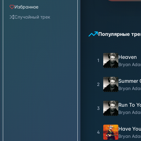
Избранное
Случайный трек
Популярные тре
Heaven
1
Bryan Ad
Summer O
2
Bryan Ad
Run To Y
3
Bryan Ad
Have You
4
Bryan Ad