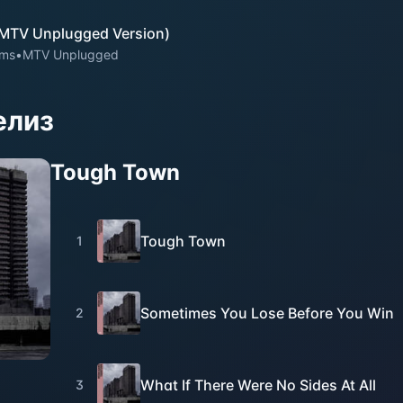
MTV Unplugged Version)
ams
•
MTV Unplugged
елиз
Tough Town
Tough Town
1
Sometimes You Lose Before You Win
2
What If There Were No Sides At All
3