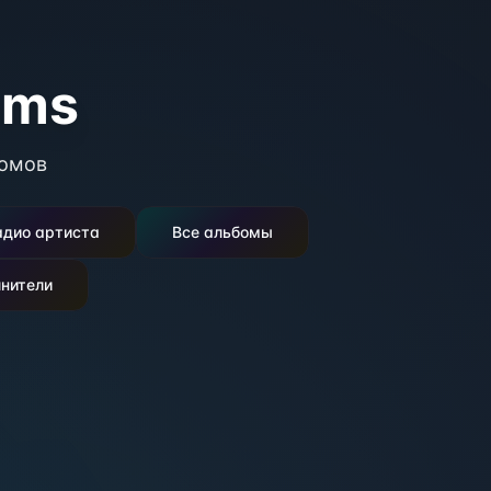
ams
омов
адио артиста
Все альбомы
нители