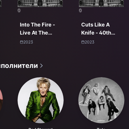
0
0
Into The Fire -
Cuts Like A
Live At The
Knife - 40th
Royal Albert
Anniversary,
2023
2023
Hall
Live From The
Royal Albert
сполнители
Hall