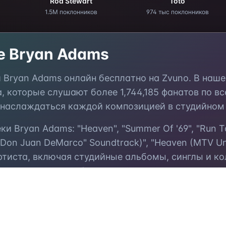
Rod Stewart
Toto
1.5M поклонников
974 тыс поклонников
те
Bryan Adams
и
Bryan Adams
онлайн бесплатно на Zvuno. В наш
а, которые слушают более
1,744,185
фанатов по вс
 наслаждаться каждой композицией в студийном 
еки
Bryan Adams
:
"Heaven", "Summer Of '69", "Run T
Don Juan DeMarco" Soundtrack)", "Heaven (MTV Un
тиста, включая студийные альбомы, синглы и к
о прослушивания без регистрации и ограничений.
юбимые
треки
Bryan Adams
в избранное, создавай
ьями. Откройте для себя
похожих артистов
и нов
ме для онлайн-прослушивания музыки.