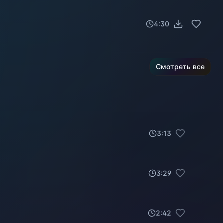
4:30
Смотреть все
3
:
13
3
:
29
2
:
42