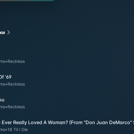
ки
ams
•
Reckless
f '69
ams
•
Reckless
ou
ams
•
Reckless
 Ever Really Loved A Woman? (From "Don Juan DeMarco" 
ams
•
18 Til I Die