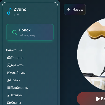
Bryan Adams
Zvuno
Назад
v1.0
Поиск
Найти музыку
Навигация
Главная
Артисты
Альбомы
Треки
Плейлисты
Жанры
В
Клипы