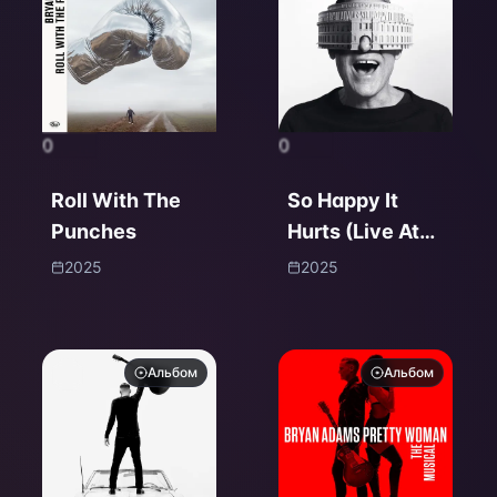
0
0
Roll With The
So Happy It
Punches
Hurts (Live At
The Royal
2025
2025
Albert Hall
2024)
Альбом
Альбом