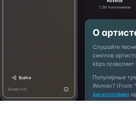
Roxette
1.2M поклонников
О артис
Слушайте песн
синглов артист
kbps позволяет
Популярные тр
Войти
Woman? (From "
Zvuno v1.0
дискографию
ар
для мгновенног
Добавляйте л
музыкой с друз
вашей платфор