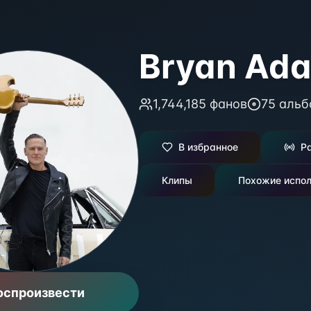
Bryan Ad
1,744,185
фанов
75
альб
В избранное
Р
Клипы
Похожие испол
оспроизвести