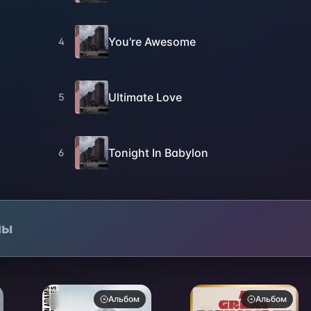
You're Awesome
4
Ultimate Love
5
Tonight In Babylon
6
лы
Альбом
Альбом