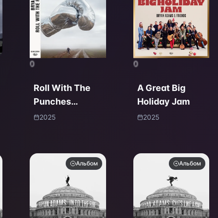
0
0
Roll With The
A Great Big
Punches
Holiday Jam
(Deluxe Edition)
2025
2025
Альбом
Альбом