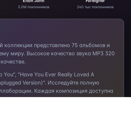
Elton John
Foreigner
3.0M поклонников
240 тыс поклонников
ей коллекции представлено
75
альбомов и
ему миру. Высокое качество звука MP3 320
качестве.
o You", "Have You Ever Really Loved A
plugged Version)"
. Исследуйте полную
оллаборации. Каждая композиция доступна
те персональные
плейлисты
и делитесь
ые музыкальные горизонты на Zvuno —