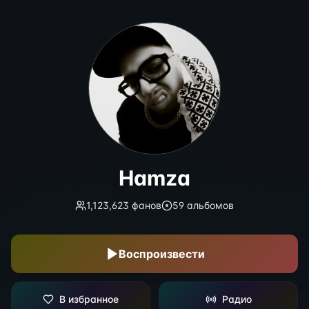
Hamza
Hamza
1,123,623
фанов
59
альбомов
Воспроизвести
В избранное
Радио