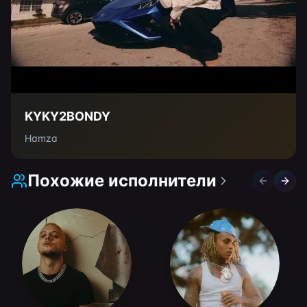
KYKY2BONDY
Hamza
Похожие исполнители
Previous 
Next 