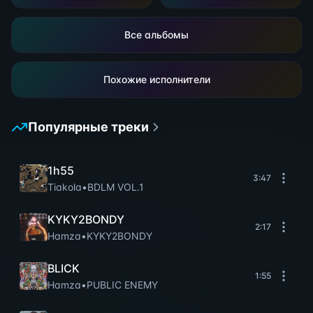
Все альбомы
Похожие исполнители
Популярные треки
1h55
3:47
Tiakola
•
BDLM VOL.1
KYKY2BONDY
2:17
Hamza
•
KYKY2BONDY
BLICK
1:55
Hamza
•
PUBLIC ENEMY