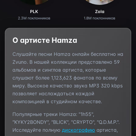
PLK
Zola
2.3M поклонников
1.8M поклонников
О артисте
Hamza
Слушайте песни
Hamza
онлайн бесплатно на
Zvuno. В нашей коллекции представлено
59
альбомов и синглов артиста, которые
слушают более
1,123,623
фанатов по всему
миру. Высокое качество звука MP3 320 kbps
позволяет наслаждаться каждой
композицией в студийном качестве.
Популярные треки
Hamza
:
"1h55",
"KYKY2BONDY", "BLICK", "CRYPTO", "Q.D.M.P."
.
Исследуйте полную
дискографию
артиста,