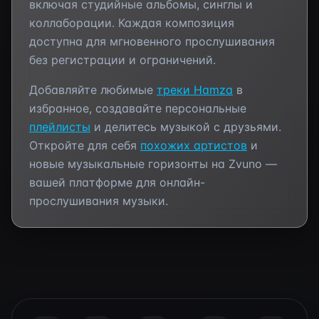
включая студийные альбомы, синглы и
коллаборации. Каждая композиция
доступна для мгновенного прослушивания
без регистрации и ограничений.
Добавляйте любимые
треки
Hamza
в
избранное, создавайте персональные
плейлисты
и делитесь музыкой с друзьями.
Откройте для себя
похожих артистов
и
новые музыкальные горизонты на Zvuno —
вашей платформе для онлайн-
прослушивания музыки.