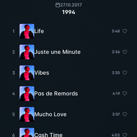
27.10.2017
1994
Life
1
3
:
48
Juste une Minute
2
3
:
36
Vibes
3
3
:
20
Pas de Remords
4
4
:
19
Mucho Love
5
3
:
57
Cash Time
6
4
:
03