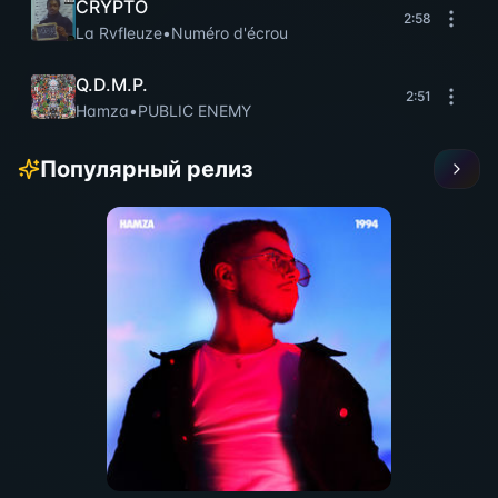
CRYPTO
2:58
La Rvfleuze
•
Numéro d'écrou
Q.D.M.P.
2:51
Hamza
•
PUBLIC ENEMY
Популярный релиз