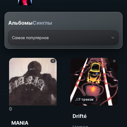
Альбомы
Синглы
Самое популярное
7
треков
0
Drifté
MANIA