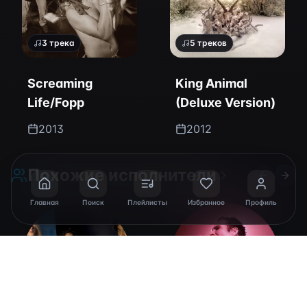
3
трека
5
треков
Screaming
King Animal
Life/Fopp
(Deluxe Version)
2013
2012
Похожие исполнители
Previous 
Next 
Главная
Поиск
Плейлисты
Избранное
Профиль