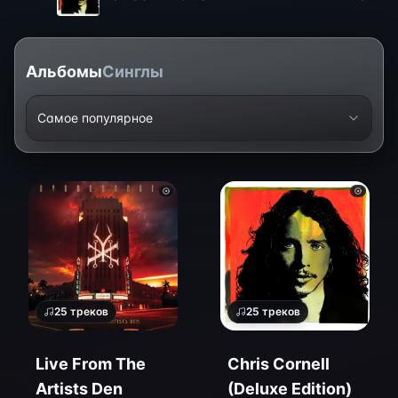
Альбомы
Синглы
Самое популярное
25
треков
25
треков
Live From The
Chris Cornell
Artists Den
(Deluxe Edition)