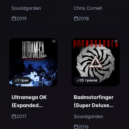
Soundgarden
Chris Cornell
2019
2018
1
трек
25
треков
Ultramega OK
Badmotorfinger
(Expanded
(Super Deluxe
Reissue)
Edition)
2017
Soundgarden
2016