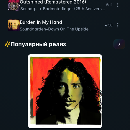
Outshined (Remastered 2016)
5:11
Soundgarden
•
Badmotorfinger (25th Anniversary Remaster)
Burden In My Hand
4:50
Soundgarden
•
Down On The Upside
Популярный релиз