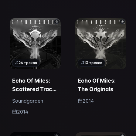
24
треков
13
треков
Echo Of Miles:
Echo Of Miles:
Scattered Tracks
The Originals
Across The Path
Soundgarden
2014
2014