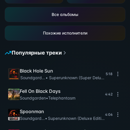
Все альбомы
Похожие исполнители
Популярные треки
Black Hole Sun
5:18
Soundgarden
•
Superunknown (Super Deluxe)
Fell On Black Days
4:42
Soundgarden
•
Telephantasm
Spoonman
4:06
Soundgarden
•
Superunknown (Deluxe Edition)