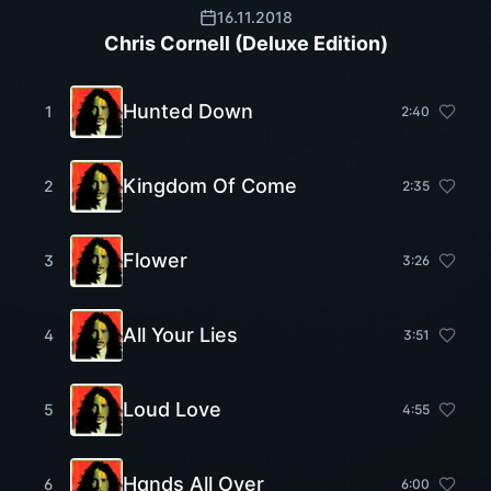
16.11.2018
Chris Cornell (Deluxe Edition)
Hunted Down
1
2
:
40
Kingdom Of Come
2
2
:
35
Flower
3
3
:
26
All Your Lies
4
3
:
51
Loud Love
5
4
:
55
Hands All Over
6
6
:
00