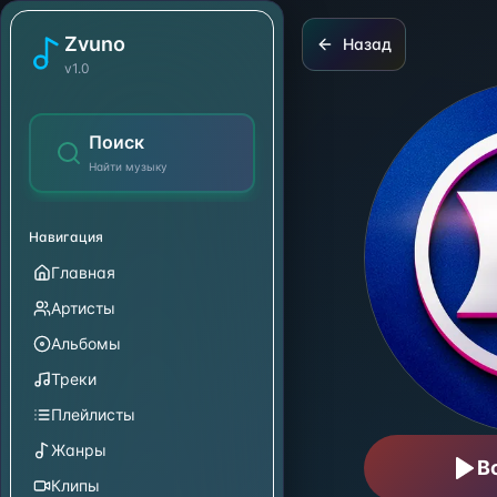
Harmonia Do Samba
Zvuno
Назад
v1.0
Поиск
Найти музыку
Навигация
Главная
Артисты
Альбомы
Треки
Плейлисты
Жанры
В
Клипы