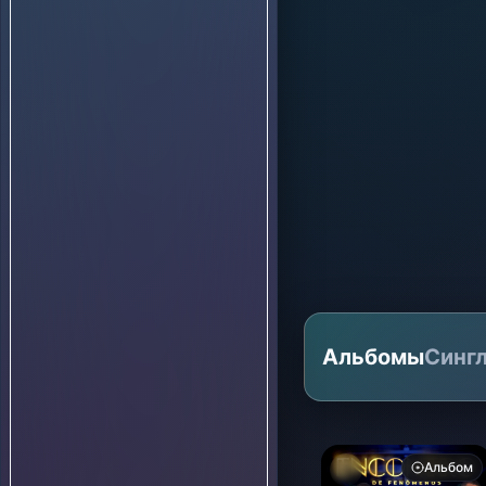
Альбомы
Синг
Альбом