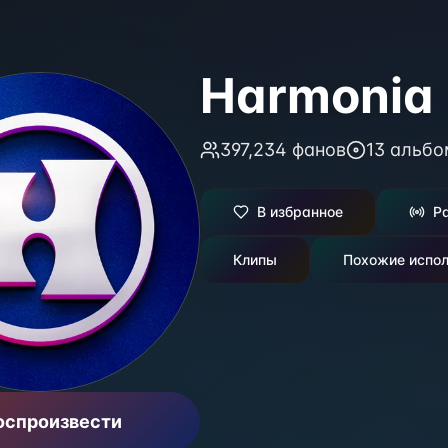
Harmonia
397,234
фанов
13
альбо
В избранное
Р
Клипы
Похожие испол
оспроизвести