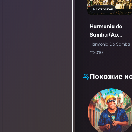
12
треков
Harmonia do
Samba (Ao
Vivo)
Harmonia Do Samba
2010
Похожие и