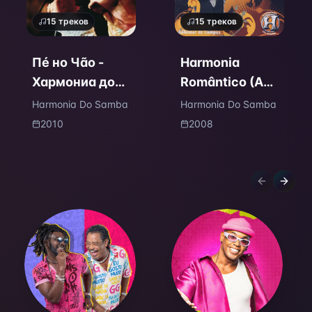
15
треков
15
треков
Пé но Чãо -
Harmonia
Хармониа до
Romântico (Ao
Самба Ао Виво
Vivo)
Harmonia Do Samba
Harmonia Do Samba
2010
2008
Previous sl
Next s