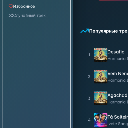
Избранное
Случайный трек
Популярные тре
Desafio
1
Harmonia
Vem Nené
2
Harmonia
Agachad
3
Harmonia
Tá Solte
4
Ivete Sang