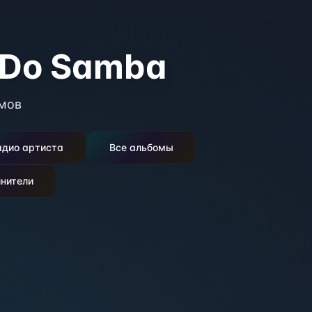
 Do Samba
мов
адио артиста
Все альбомы
нители