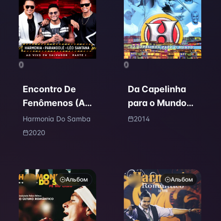
0
0
Encontro De
Da Capelinha
Fenômenos (Ao
para o Mundo
Vivo / Part. I)
(Ao Vivo)
Harmonia Do Samba
2014
2020
Альбом
Альбом