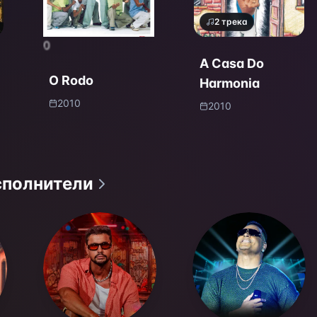
2
трека
0
A Casa Do
O Rodo
Harmonia
2010
2010
сполнители