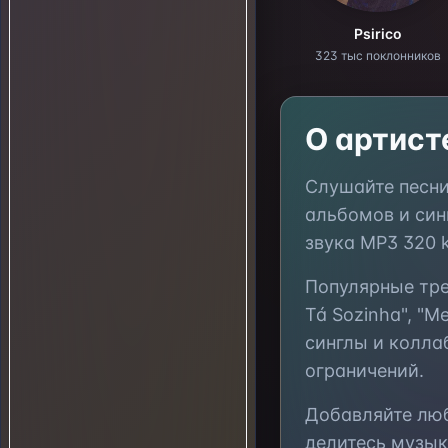
Psirico
323 тыс поклонников
О артис
Слушайте песн
альбомов и син
звука MP3 320 
Популярные тр
Tá Sozinha", "M
синглы и колла
ограничений.
Добавляйте л
делитесь музык