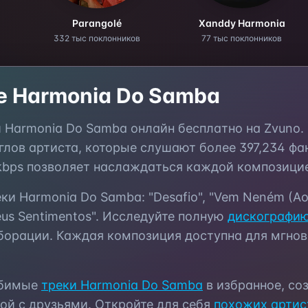
Parangolé
Xanddy Harmonia
332 тыс поклонников
77 тыс поклонников
те
Harmonia Do Samba
и
Harmonia Do Samba
онлайн бесплатно на Zvuno.
глов артиста, которые слушают более
397,234
фан
kbps позволяет наслаждаться каждой композицие
еки
Harmonia Do Samba
:
"Desafio", "Vem Neném (Ao 
eus Sentimentos"
. Исследуйте полную
дискографи
борации. Каждая композиция доступна для мгнов
юбимые
треки
Harmonia Do Samba
в избранное, со
ой с друзьями. Откройте для себя
похожих артис