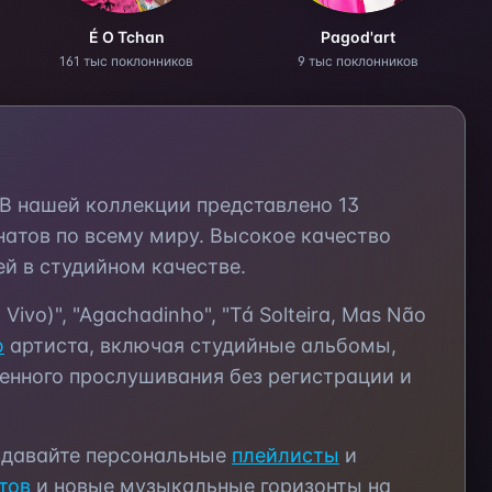
É O Tchan
Pagod'art
161 тыс поклонников
9 тыс поклонников
 В нашей коллекции представлено
13
атов по всему миру. Высокое качество
й в студийном качестве.
Vivo)", "Agachadinho", "Tá Solteira, Mas Não
ю
артиста, включая студийные альбомы,
енного прослушивания без регистрации и
здавайте персональные
плейлисты
и
тов
и новые музыкальные горизонты на