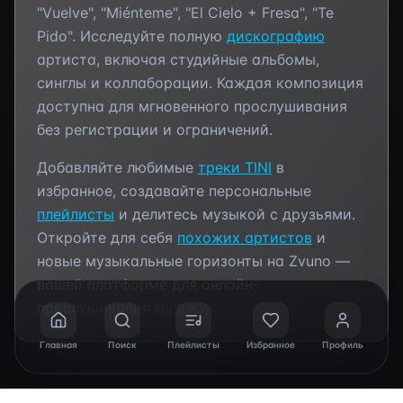
"Vuelve", "Miénteme", "El Cielo + Fresa", "Te
Pido"
. Исследуйте полную
дискографию
артиста, включая студийные альбомы,
синглы и коллаборации. Каждая композиция
доступна для мгновенного прослушивания
без регистрации и ограничений.
Добавляйте любимые
треки
TINI
в
избранное, создавайте персональные
плейлисты
и делитесь музыкой с друзьями.
Откройте для себя
похожих артистов
и
новые музыкальные горизонты на Zvuno —
вашей платформе для онлайн-
прослушивания музыки.
Главная
Поиск
Плейлисты
Избранное
Профиль