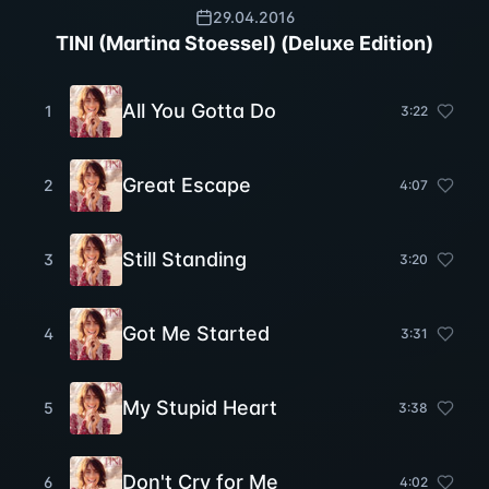
29.04.2016
TINI (Martina Stoessel) (Deluxe Edition)
All You Gotta Do
1
3
:
22
Great Escape
2
4
:
07
Still Standing
3
3
:
20
Got Me Started
4
3
:
31
My Stupid Heart
5
3
:
38
Don't Cry for Me
6
4
:
02