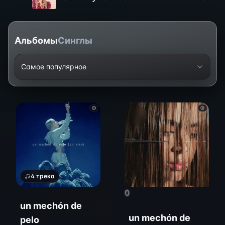
Альбомы
Синглы
Самое популярное
4
трека
0
un mechón de
un mechón de
pelo