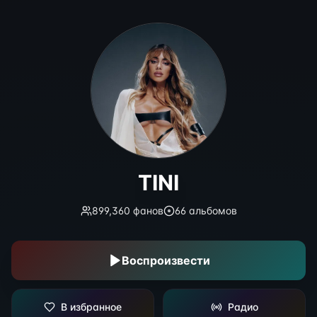
TINI
TINI
899,360
фанов
66
альбомов
Воспроизвести
В избранное
Радио