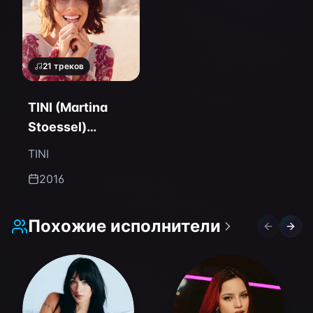
21
треков
TINI (Martina
Stoessel)
(Deluxe Edition)
TINI
2016
Похожие исполнители
Previous 
Next 