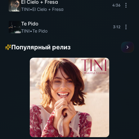
El Cielo + Fresa
4:36
TINI
•
El Cielo + Fresa
Te Pido
3:12
TINI
•
Te Pido
Популярный релиз