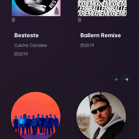
0
0
Besteste
Ballern Remixe
Culcha Candela
2019
2019
Previous sl
Next s