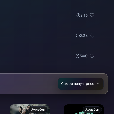
2
:
16
2
:
36
3
:
00
Самое популярное
Альбом
Альбом