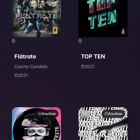
0
0
Flätrate
TOP TEN
Culcha Candela
2021
2021
Альбом
Альбом