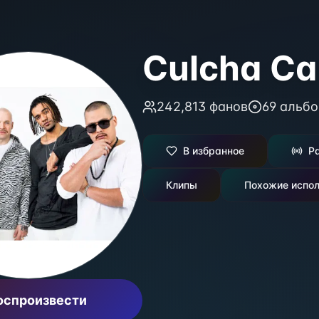
Culcha Ca
242,813
фанов
69
альбо
В избранное
Р
Клипы
Похожие испол
оспроизвести