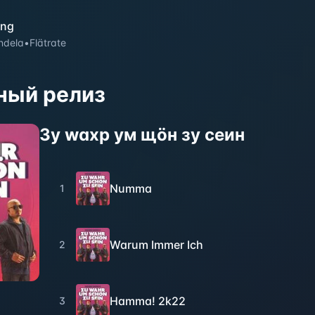
ing
ndela
•
Flätrate
ный релиз
Зу wахр ум щöн зу сеин
Numma
1
Warum Immer Ich
2
Hamma! 2k22
3