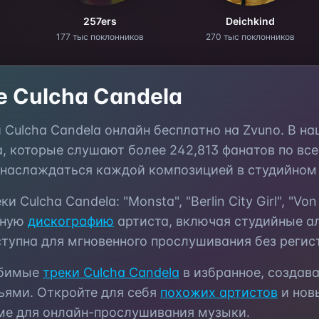
257ers
Deichkind
177 тыс поклонников
270 тыс поклонников
те
Culcha Candela
и
Culcha Candela
онлайн бесплатно на Zvuno. В н
а, которые слушают более
242,813
фанатов по все
 наслаждаться каждой композицией в студийном 
еки
Culcha Candela
:
"Monsta", "Berlin City Girl", "V
лную
дискографию
артиста, включая студийные а
тупна для мгновенного прослушивания без регис
юбимые
треки
Culcha Candela
в избранное, создав
ьями. Откройте для себя
похожих артистов
и нов
ме для онлайн-прослушивания музыки.