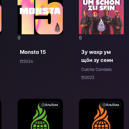
0
0
Monsta 15
Зу wахр ум
щöн зу сеин
2024
Culcha Candela
2023
Альбом
Альбом