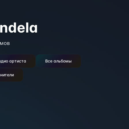
ndela
мов
адио артиста
Все альбомы
нители