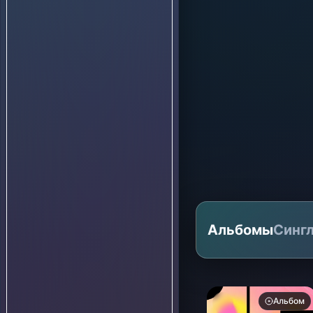
Альбомы
Синг
Альбом