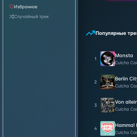
Избранное
Случайный трек
Популярные тре
Monsta
1
Culcha Ca
Berlin Cit
2
Culcha Ca
Von allei
3
Culcha Ca
Hamma!
4
Culcha Ca