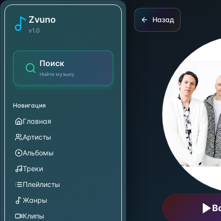
Culcha Candela
Zvuno
Назад
v1.0
Поиск
Найти музыку
Навигация
Главная
Артисты
Альбомы
Треки
Плейлисты
Жанры
В
Клипы