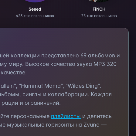
Seeed
FiNCH
423 тыс поклонников
75 тыс поклонников
ашей коллекции представлено
69
альбомов и
му миру. Высокое качество звука MP3 320
качестве.
on allein", "Hamma! Mama", "Wildes Ding"
.
льбомы, синглы и коллаборации. Каждая
трации и ограничений.
айте персональные
плейлисты
и делитесь
ые музыкальные горизонты на Zvuno —