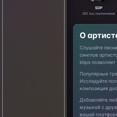
SDP
283 тыс поклонников
О артис
Слушайте песн
синглов артист
kbps позволяет
Популярные тр
Исследуйте по
композиция дос
Добавляйте л
музыкой с друз
вашей платфор