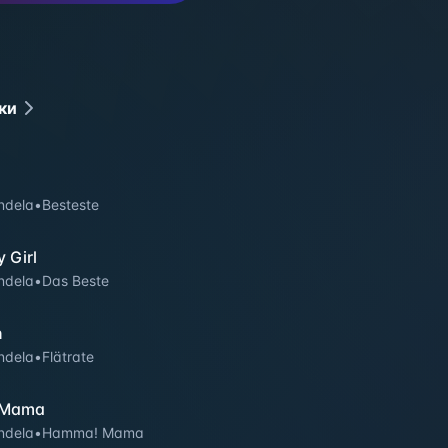
ки
ndela
•
Besteste
y Girl
ndela
•
Das Beste
n
ndela
•
Flätrate
 Mama
ndela
•
Hamma! Mama