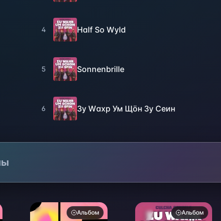
Half So Wyld
4
Sonnenbrille
5
Зу Wахр Ум Щöн Зу Сеин
6
лы
Альбом
Альбом