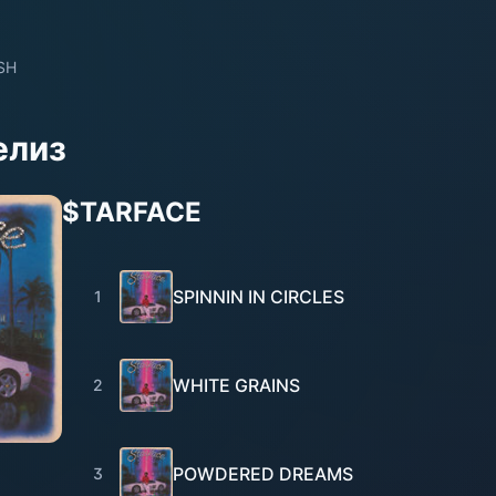
SH
елиз
$TARFACE
SPINNIN IN CIRCLES
1
WHITE GRAINS
2
POWDERED DREAMS
3