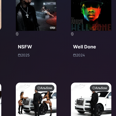
0
0
NSFW
Well Done
2025
2024
Альбом
Альбом