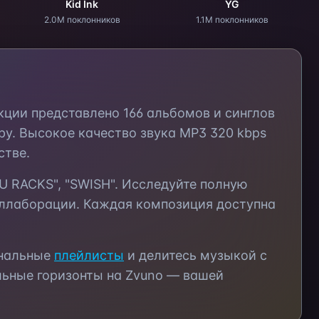
Kid Ink
YG
2.0M поклонников
1.1M поклонников
екции представлено
166
альбомов и синглов
у. Высокое качество звука MP3 320 kbps
стве.
 U RACKS", "SWISH"
. Исследуйте полную
оллаборации. Каждая композиция доступна
ональные
плейлисты
и делитесь музыкой с
ьные горизонты на Zvuno — вашей