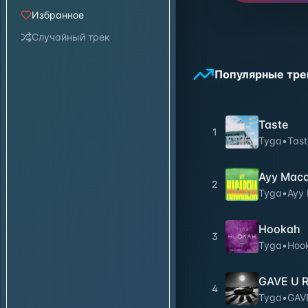
Избранное
Случайный трек
Популярные тре
Taste
1
Tyga
•
Tast
Ayy Mac
2
Tyga
•
Ayy
Hookah
3
Tyga
•
Hoo
GAVE U 
4
Tyga
•
GAV