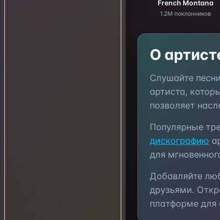
French Montana
1.2M поклонников
О артис
Слушайте песн
артиста, котор
позволяет насл
Популярные тр
дискографию
ар
для мгновенног
Добавляйте л
друзьями. Откр
платформе для