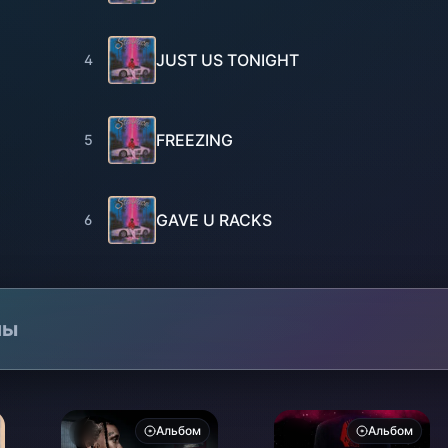
JUST US TONIGHT
4
FREEZING
5
GAVE U RACKS
6
лы
Альбом
Альбом