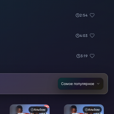
2
:
54
4
:
03
3
:
19
Самое популярное
Альбом
Альбом