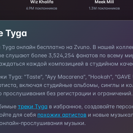
Wiz Khalifa
Meek Mill
6.9M поклонников
1.3M поклонников
те
Tyga
и
Tyga
онлайн бесплатно на Zvuno. В нашей колл
ые слушают более
3,524,254
фанатов по всему мир
аждаться каждой композицией в студийном каче
еки
Tyga
:
"Taste", "Ayy Macarena", "Hookah", "GAVE
тиста, включая студийные альбомы, синглы и к
о прослушивания без регистрации и ограничений.
юбимые
треки
Tyga
в избранное, создавайте перс
ойте для себя
похожих артистов
и новые музыкал
 онлайн-прослушивания музыки.