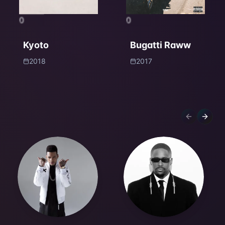
0
0
Kyoto
Bugatti Raww
2018
2017
Previous sl
Next s