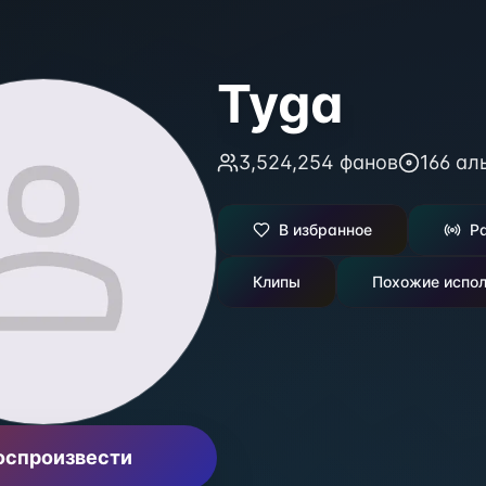
Tyga
3,524,254
фанов
166
ал
В избранное
Р
Клипы
Похожие испол
оспроизвести