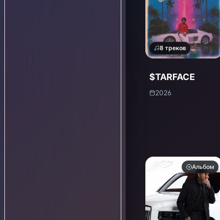
8
треков
$TARFACE
2026
Альбом