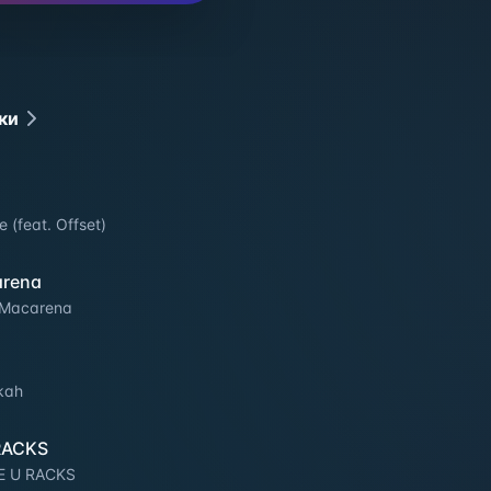
ки
e (feat. Offset)
arena
 Macarena
kah
RACKS
E U RACKS