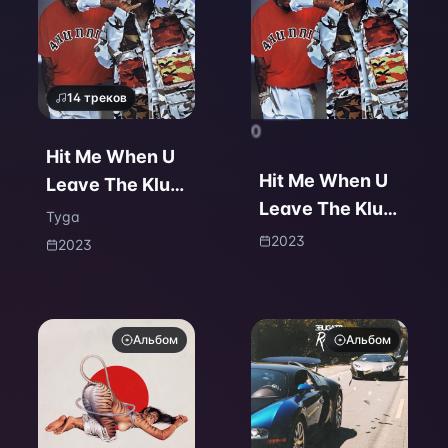
14
треков
0
Hit Me When U
Hit Me When U
Leave The Klub:
Leave The Klub:
The Playlist
Tyga
The Playlist
2023
2023
Альбом
Альбом