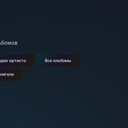
ьбомов
адио артиста
Все альбомы
нители