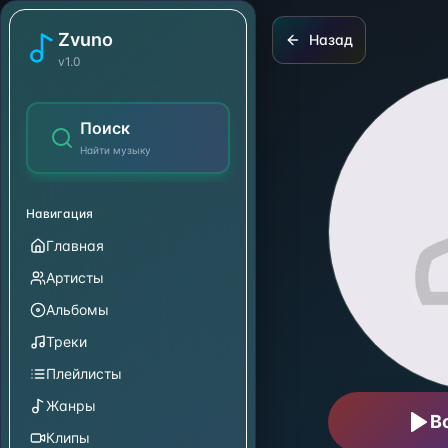
Tyga
Zvuno
Назад
v1.0
Поиск
Найти музыку
Навигация
Главная
Артисты
Альбомы
Треки
Плейлисты
Жанры
В
Клипы