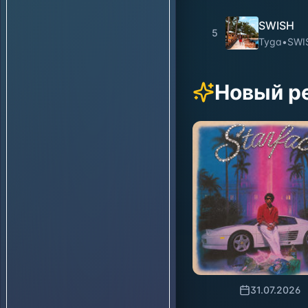
SWISH
5
Tyga
•
SWI
Новый р
31.07.2026