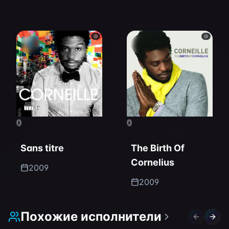
0
0
Sans titre
The Birth Of
Cornelius
2009
2009
Похожие исполнители
Previous 
Next 