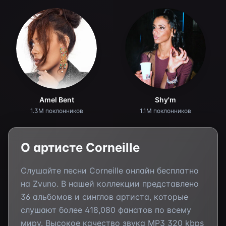
Amel Bent
Shy'm
1.3M поклонников
1.1M поклонников
О артисте
Corneille
Слушайте песни
Corneille
онлайн бесплатно
на Zvuno. В нашей коллекции представлено
36
альбомов и синглов артиста, которые
слушают более
418,080
фанатов по всему
миру. Высокое качество звука MP3 320 kbps