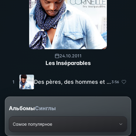
24.10.2011
Les Inséparables
Des pères, des hommes et des frères (feat. La Fouine)
1
3
:
56
Альбомы
Синглы
Самое популярное