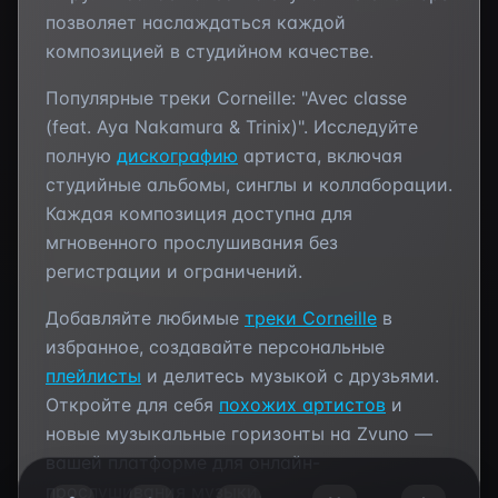
позволяет наслаждаться каждой
композицией в студийном качестве.
Популярные треки
Corneille
:
"Avec classe
(feat. Aya Nakamura & Trinix)"
. Исследуйте
полную
дискографию
артиста, включая
студийные альбомы, синглы и коллаборации.
Каждая композиция доступна для
мгновенного прослушивания без
регистрации и ограничений.
Добавляйте любимые
треки
Corneille
в
избранное, создавайте персональные
плейлисты
и делитесь музыкой с друзьями.
Откройте для себя
похожих артистов
и
новые музыкальные горизонты на Zvuno —
вашей платформе для онлайн-
прослушивания музыки.