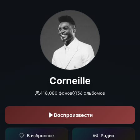
Corneille
Corneille
418,080
фанов
36
альбомов
Воспроизвести
В избранное
Радио