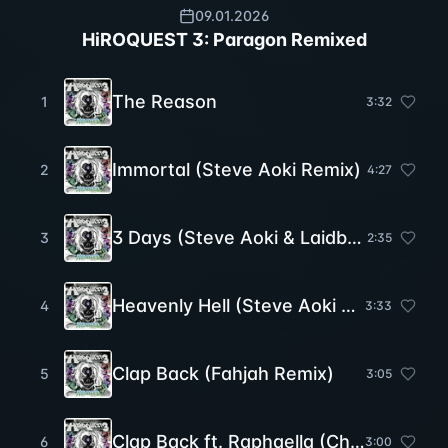
09.01.2026
HiROQUEST 3: Paragon Remixed
The Reason
1
3
:
32
Immortal (Steve Aoki Remix)
2
4
:
27
3 Days (Steve Aoki & Laidback Luke Remix)
3
2
:
35
Heavenly Hell (Steve Aoki & Blasterjaxx Remix)
4
3
:
33
Clap Back (Fahjah Remix)
5
3
:
05
Clap Back ft. Raphaella (Cheyenne Giles Remix)
6
3
:
00