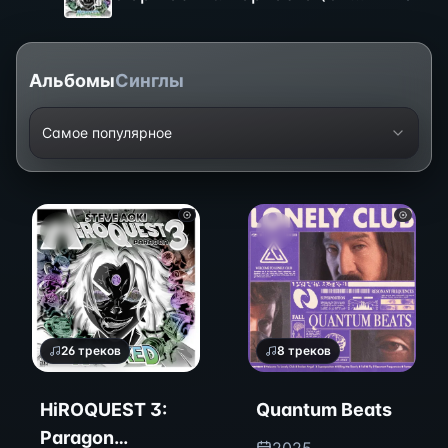
Альбомы
Синглы
Самое популярное
26
треков
8
треков
HiROQUEST 3:
Quantum Beats
Paragon