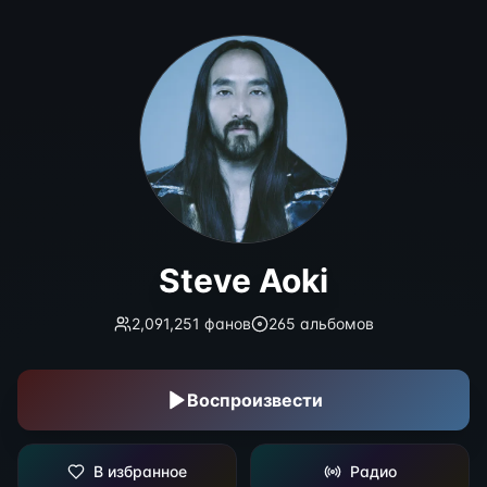
Steve Aoki
Steve Aoki
2,091,251
фанов
265
альбомов
Воспроизвести
В избранное
Радио