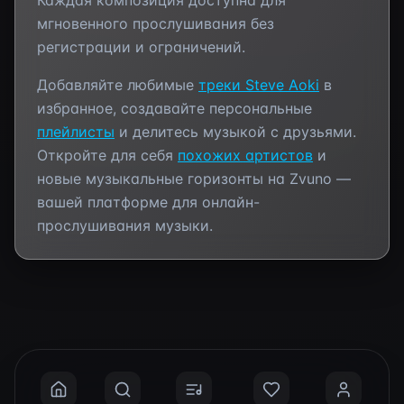
Каждая композиция доступна для
мгновенного прослушивания без
регистрации и ограничений.
Добавляйте любимые
треки
Steve Aoki
в
избранное, создавайте персональные
плейлисты
и делитесь музыкой с друзьями.
Откройте для себя
похожих артистов
и
новые музыкальные горизонты на Zvuno —
вашей платформе для онлайн-
прослушивания музыки.