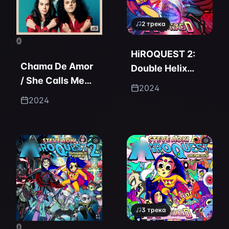
2
трека
0
HiROQUEST 2:
Chama De Amor
Double Helix
/ She Calls Me
Remixed
2024
Love
2024
3
трека
0