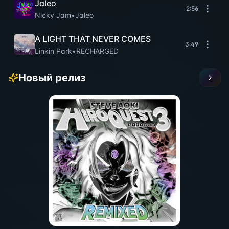
Jaleo
2:56
Nicky Jam
•
Jaleo
A LIGHT THAT NEVER COMES
3:49
Linkin Park
•
RECHARGED
Новый релиз