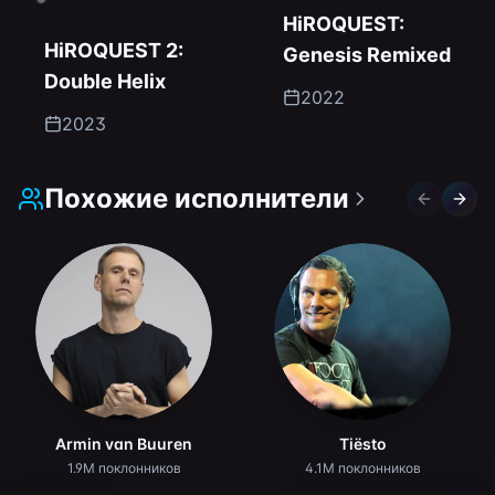
HiROQUEST:
HiROQUEST 2:
Genesis Remixed
Double Helix
2022
2023
Похожие исполнители
Previous 
Next 
Armin van Buuren
Tiësto
1.9M поклонников
4.1M поклонников