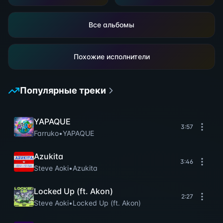
Все альбомы
Похожие исполнители
Популярные треки
YAPAQUE
3:57
Farruko
•
YAPAQUE
Azukita
3:46
Steve Aoki
•
Azukita
Locked Up (ft. Akon)
2:27
Steve Aoki
•
Locked Up (ft. Akon)