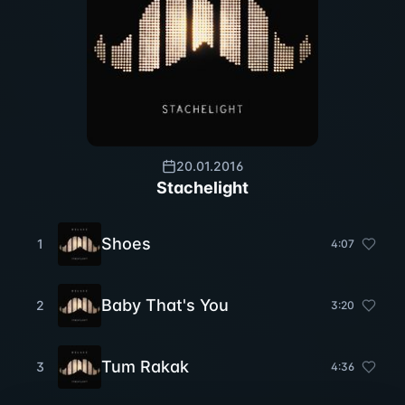
20.01.2016
Stachelight
Shoes
1
4
:
07
Baby That's You
2
3
:
20
Tum Rakak
3
4
:
36