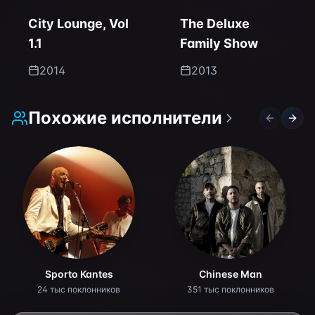
City Lounge, Vol
The Deluxe
1.1
Family Show
2014
2013
Похожие исполнители
Previous 
Next 
Sporto Kantes
Chinese Man
24 тыс поклонников
351 тыс поклонников