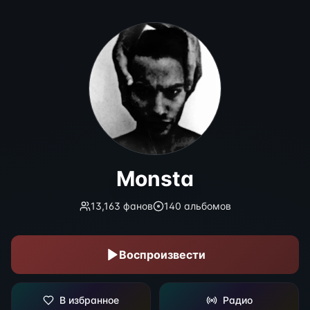
Monsta
Monsta
13,163
фанов
140
альбомов
Воспроизвести
В избранное
Радио