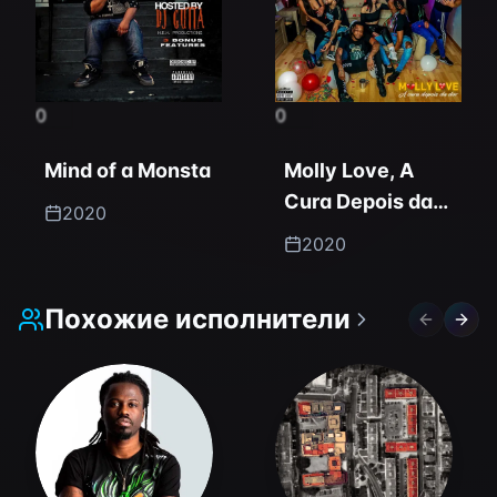
0
0
Mind of a Monsta
Molly Love, A
Cura Depois da
2020
Dor
2020
Похожие исполнители
Previous 
Next 