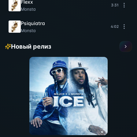
Flexx
3:31
Monsta
Psiquiatra
4:02
Monsta
Новый релиз