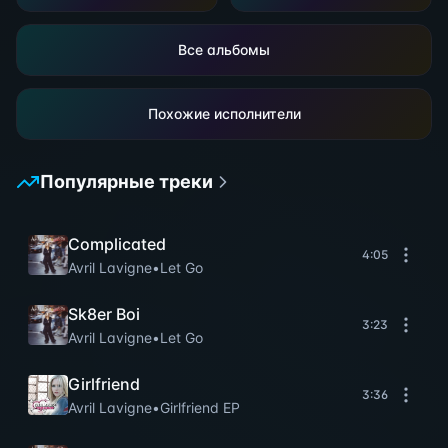
Все альбомы
Похожие исполнители
Популярные треки
Complicated
4:05
Avril Lavigne
•
Let Go
Sk8er Boi
3:23
Avril Lavigne
•
Let Go
Girlfriend
3:36
Avril Lavigne
•
Girlfriend EP