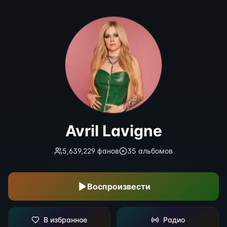
Avril Lavigne
Avril Lavigne
5,639,229
фанов
35
альбомов
Воспроизвести
В избранное
Радио