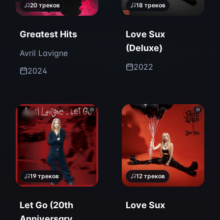
20
треков
18
треков
Greatest Hits
Love Sux
(Deluxe)
Avril Lavigne
2022
2024
19
треков
12
треков
Let Go (20th
Love Sux
Anniversary