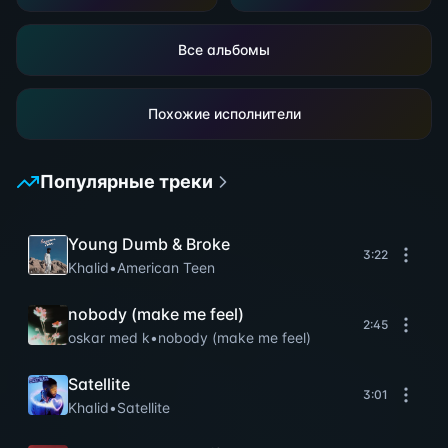
Все альбомы
Похожие исполнители
Популярные треки
Young Dumb & Broke
3:22
Khalid
•
American Teen
nobody (make me feel)
2:45
oskar med k
•
nobody (make me feel)
Satellite
3:01
Khalid
•
Satellite