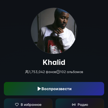
Khalid
Khalid
1,753,042
фанов
102
альбомов
Воспроизвести
В избранное
Радио