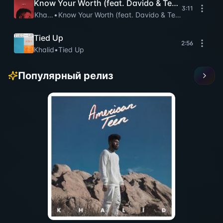
Know Your Worth (feat. Davido & Tems)
3:11
Khalid
•
Know Your Worth (feat. Davido & Tems)
Tied Up
2:56
Khalid
•
Tied Up
Популярный релиз