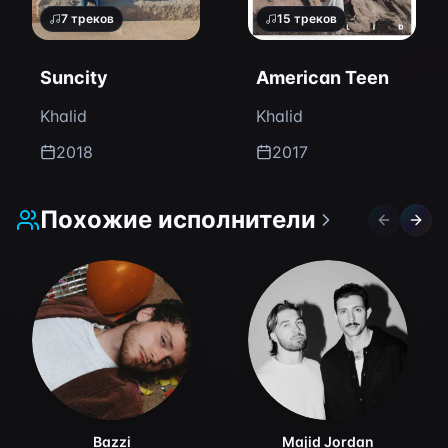
7
треков
15
треков
Suncity
American Teen
Khalid
Khalid
2018
2017
Похожие исполнители
Previous 
Next 
Bazzi
Majid Jordan