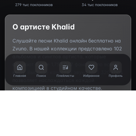
279 тыс поклонников
34 тыс поклонников
О артисте
Khalid
Слушайте песни
Khalid
онлайн бесплатно на
Zvuno. В нашей коллекции представлено
102
альбомов и синглов артиста, которые
слушают более
1,753,042
фанатов по всему
миру. Высокое качество звука MP3 320 kbps
Главная
Поиск
Плейлисты
Избранное
Профиль
позволяет наслаждаться каждой
композицией в студийном качестве.
Популярные треки
Khalid
:
"Young Dumb &
Broke", "nobody (make me feel)", "Satellite",
"Know Your Worth (feat. Davido & Tems)", "Tied
Up"
. Исследуйте полную
дискографию
артиста, включая студийные альбомы,