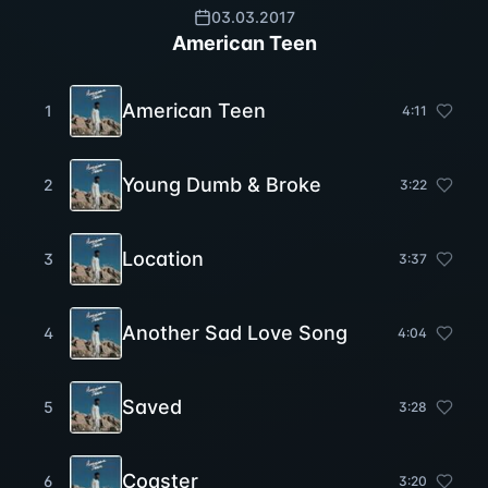
03.03.2017
American Teen
American Teen
1
4
:
11
Young Dumb & Broke
2
3
:
22
Location
3
3
:
37
Another Sad Love Song
4
4
:
04
Saved
5
3
:
28
Coaster
6
3
:
20