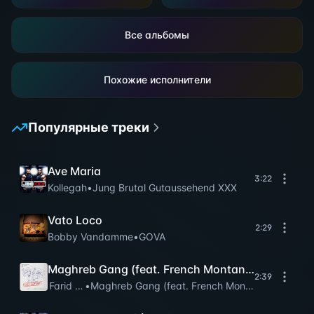
Все альбомы
Похожие исполнители
Популярные треки
Ave Maria
3:22
Kollegah
•
Jung Brutal Gutaussehend XXX
Vato Loco
2:29
Bobby Vandamme
•
GOVA
Maghreb Gang (feat. French Montana & Khaled)
2:39
Farid Bang
•
Maghreb Gang (feat. French Montana & Khaled