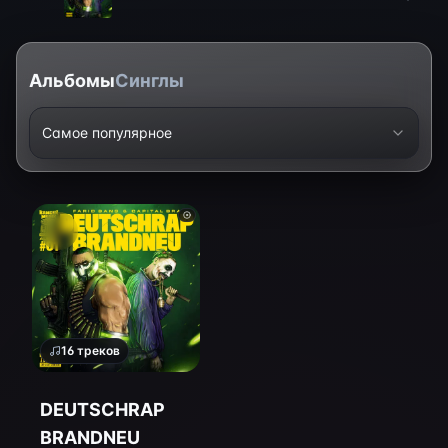
Альбомы
Синглы
Самое популярное
16
треков
DEUTSCHRAP
BRANDNEU