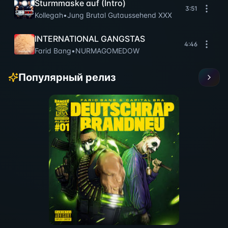
Sturmmaske auf (Intro)
3:51
Kollegah
•
Jung Brutal Gutaussehend XXX
INTERNATIONAL GANGSTAS
4:46
Farid Bang
•
NURMAGOMEDOW
Популярный релиз