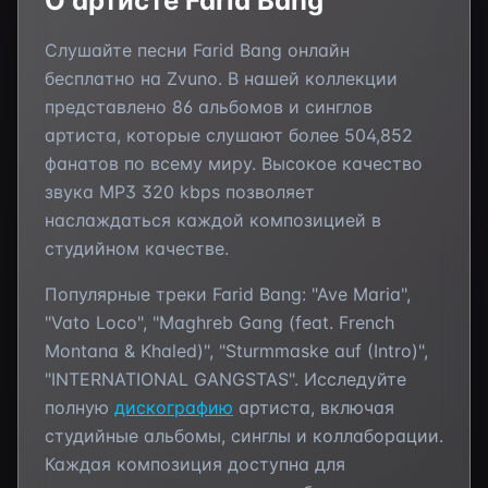
О артисте
Farid Bang
Слушайте песни
Farid Bang
онлайн
бесплатно на Zvuno. В нашей коллекции
представлено
86
альбомов и синглов
артиста, которые слушают более
504,852
фанатов по всему миру. Высокое качество
звука MP3 320 kbps позволяет
наслаждаться каждой композицией в
студийном качестве.
Популярные треки
Farid Bang
:
"Ave Maria",
"Vato Loco", "Maghreb Gang (feat. French
Montana & Khaled)", "Sturmmaske auf (Intro)",
"INTERNATIONAL GANGSTAS"
. Исследуйте
полную
дискографию
артиста, включая
студийные альбомы, синглы и коллаборации.
Каждая композиция доступна для