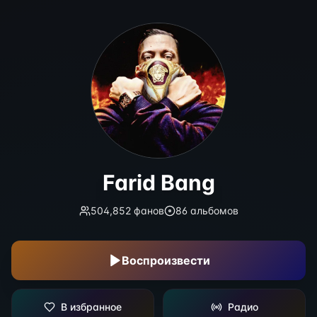
Farid Bang
Farid Bang
504,852
фанов
86
альбомов
Воспроизвести
В избранное
Радио