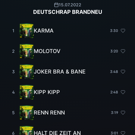
15.07.2022
DEUTSCHRAP BRANDNEU
KARMA
1
3
:
30
MOLOTOV
2
3
:
20
JOKER BRA & BANE
3
3
:
48
KIPP KIPP
4
2
:
48
RENN RENN
5
3
:
19
HALT DIE ZEIT AN
6
3
:
01