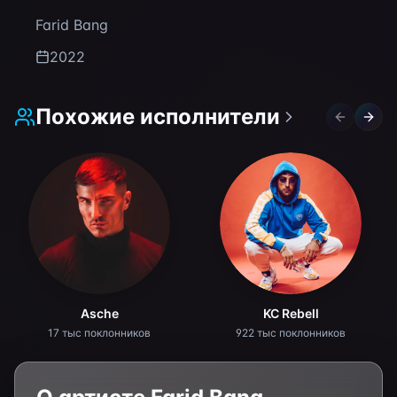
Farid Bang
2022
Похожие исполнители
Previous 
Next 
Asche
KC Rebell
17 тыс поклонников
922 тыс поклонников