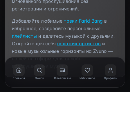
мгновенного прослушивания без
регистрации и ограничений.
Добавляйте любимые
треки
Farid Bang
в
избранное, создавайте персональные
плейлисты
и делитесь музыкой с друзьями.
Откройте для себя
похожих артистов
и
новые музыкальные горизонты на Zvuno —
вашей платформе для онлайн-
прослушивания музыки.
Главная
Поиск
Плейлисты
Избранное
Профиль