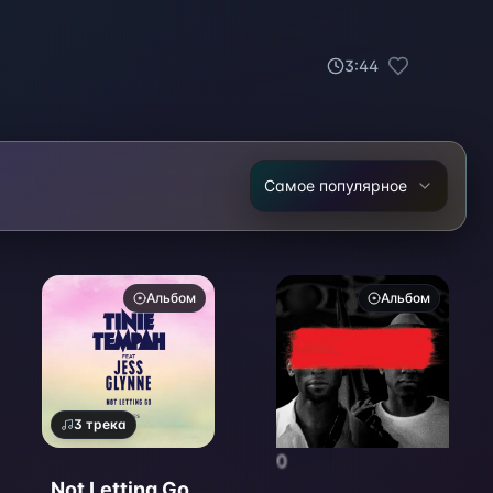
3
:
44
Самое популярное
Альбом
Альбом
3
трека
0
Not Letting Go