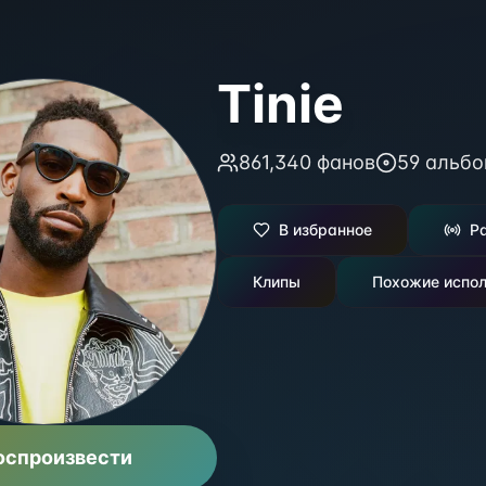
Tinie
861,340
фанов
59
альбо
В избранное
Р
Клипы
Похожие испол
оспроизвести