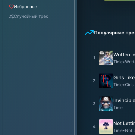
Избранное
Случайный трек
Популярные тре
Written in
1
Tinie
•
Writt
Girls Lik
2
Tinie
•
Girls
Invincibl
3
Tinie
Not Letti
4
Tinie
•
Not 