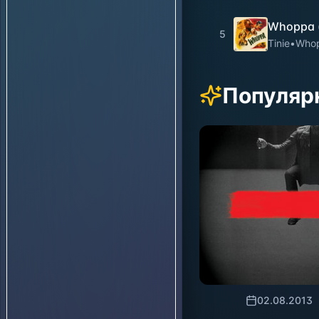
Whoppa (
5
Tinie
•
Whop
Популяр
02.08.2013