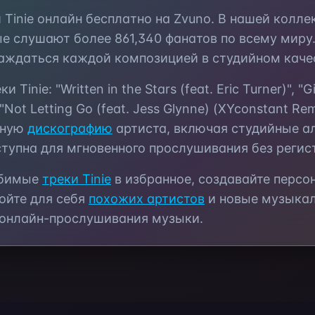
и
Tinie
онлайн бесплатно на Zvuno. В нашей колл
ые слушают более
861,340
фанатов по всему миру.
аждаться каждой композицией в студийном каче
еки
Tinie
:
"Written in the Stars (feat. Eric Turner)", "Gi
 "Not Letting Go (feat. Jess Glynne) (XYconstant Rem
лную
дискографию
артиста, включая студийные а
тупна для мгновенного прослушивания без регис
юбимые
треки
Tinie
в избранное, создавайте перс
ойте для себя
похожих артистов
и новые музыкал
 онлайн-прослушивания музыки.