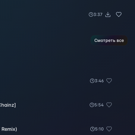
3:37
Смотреть все
3
:
46
Chainz]
5
:
54
Y Remix)
5
:
10