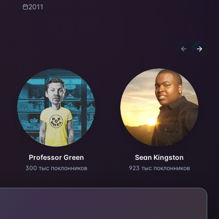
2011
Previous sl
Next s
Professor Green
Sean Kingston
300 тыс поклонников
923 тыс поклонников