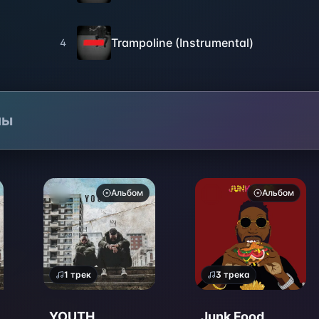
Trampoline (Instrumental)
4
лы
Альбом
Альбом
1
трек
3
трека
YOUTH
Junk Food