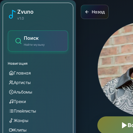
Tinie
Zvuno
Назад
v1.0
Поиск
Найти музыку
Навигация
Главная
Артисты
Альбомы
Треки
Плейлисты
Жанры
В
Клипы