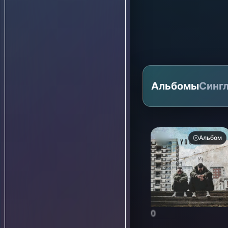
Альбомы
Синг
Альбом
0