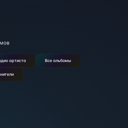
мов
адио артиста
Все альбомы
нители