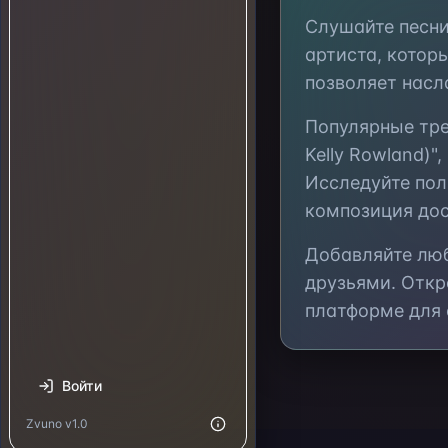
Слушайте песн
артиста, котор
позволяет насл
Популярные тр
Kelly Rowland)",
Исследуйте по
композиция дос
Добавляйте л
друзьями. Откр
платформе для
Войти
Zvuno v1.0