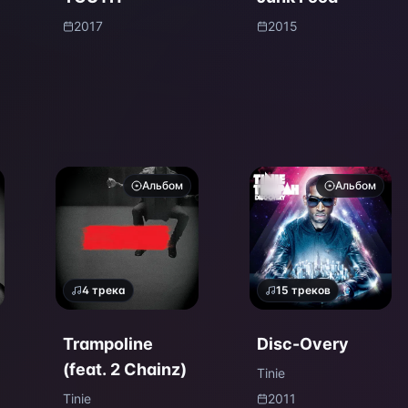
2017
2015
Альбом
Альбом
4
трека
15
треков
Trampoline
Disc-Overy
(feat. 2 Chainz)
Tinie
Tinie
2011