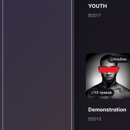
YOUTH
2017
Альбом
13
треков
Demonstration
2013