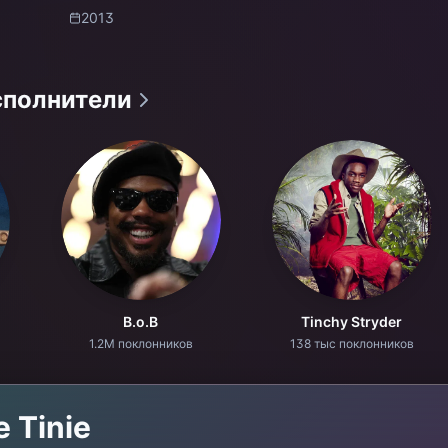
2013
сполнители
B.o.B
Tinchy Stryder
1.2M поклонников
138 тыс поклонников
те
Tinie