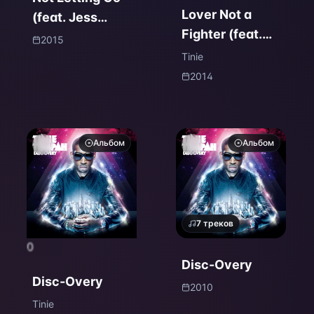
Lover Not a
(feat. Jess
Fighter (feat.
Glynne)
2015
Labrinth) EP
(Remixes)
Tinie
2014
Альбом
Альбом
7
треков
0
Disc-Overy
Disc-Overy
2010
Tinie