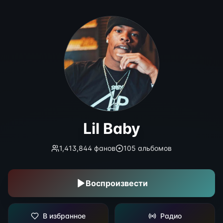
Lil Baby
Lil Baby
1,413,844
фанов
105
альбомов
Воспроизвести
В избранное
Радио