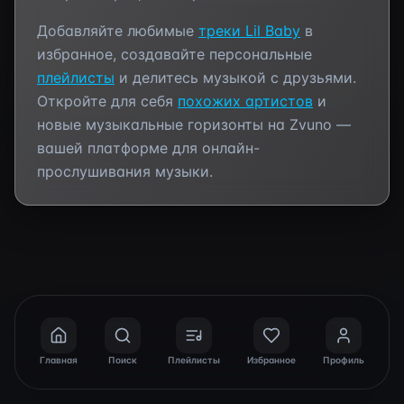
Добавляйте любимые
треки
Lil Baby
в
избранное, создавайте персональные
плейлисты
и делитесь музыкой с друзьями.
Откройте для себя
похожих артистов
и
новые музыкальные горизонты на Zvuno —
вашей платформе для онлайн-
прослушивания музыки.
Главная
Поиск
Плейлисты
Избранное
Профиль