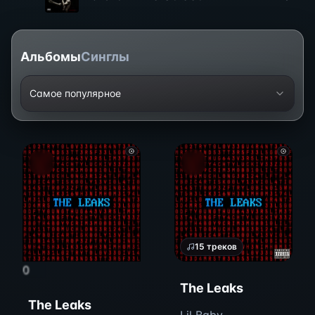
Альбомы
Синглы
Самое популярное
15
треков
0
The Leaks
The Leaks