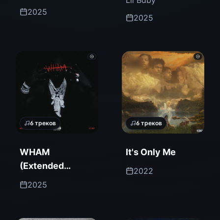
Lil Baby
2025
2025
6
треков
6
треков
WHAM
It's Only Me
(Extended
2022
Version)
2025