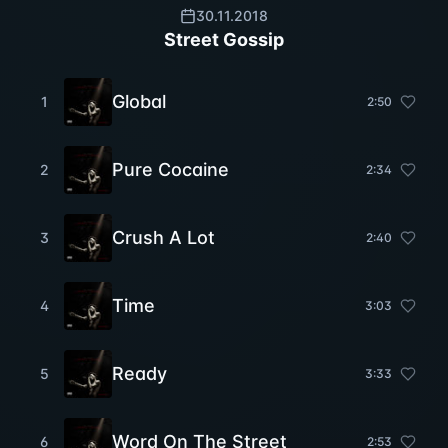
30.11.2018
Street Gossip
Global
1
2
:
50
Pure Cocaine
2
2
:
34
Crush A Lot
3
2
:
40
Time
4
3
:
03
Ready
5
3
:
33
Word On The Street
6
2
:
53