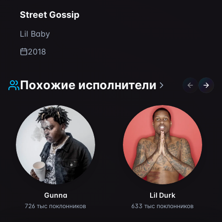
Street Gossip
Lil Baby
2018
Похожие исполнители
Previous 
Next 
Gunna
Lil Durk
726 тыс поклонников
633 тыс поклонников