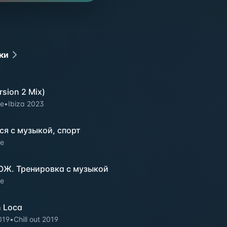
ки
rsion 2 Mix)
e
•
Ibiza 2023
я с музыкой, спорт
e
ОЖ. Тренировка с музыкой
e
n Loca
019
•
Chill out 2019