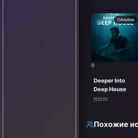
Альбом
0
Deeper Into
Deep House
2025
Похожие и