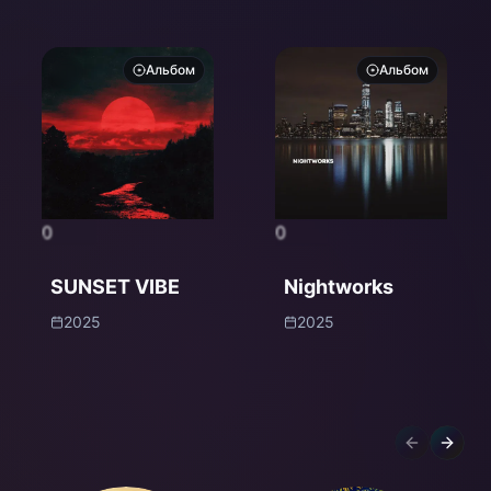
Альбом
Альбом
0
0
SUNSET VIBE
Nightworks
2025
2025
Previous sl
Next s