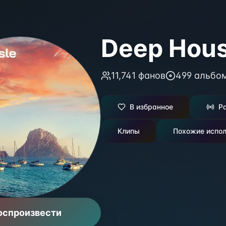
Deep Hou
11,741
фанов
499
альбо
В избранное
Р
Клипы
Похожие испол
оспроизвести