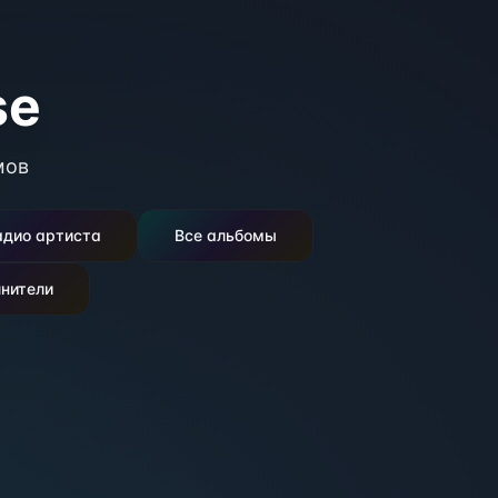
se
мов
адио артиста
Все альбомы
нители