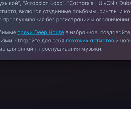
зыкой", "Atracciòn Loca", "Catharsis - UlvCN ( Dub
тиста, включая студийные альбомы, синглы и к
о прослушивания без регистрации и ограничений.
юбимые
треки
Deep House
в избранное, создавайт
ьями. Откройте для себя
похожих артистов
и нов
ме для онлайн-прослушивания музыки.