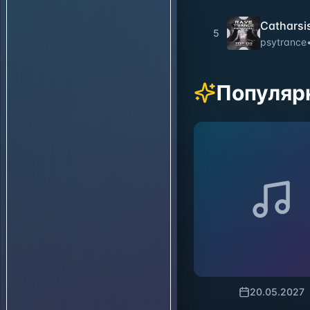
Catharsi
5
psytrance
Популяр
20.05.2027