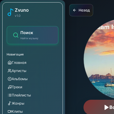
Deep House
Zvuno
Назад
v1.0
Поиск
Найти музыку
Навигация
Главная
Артисты
Альбомы
Треки
Плейлисты
Жанры
В
Клипы