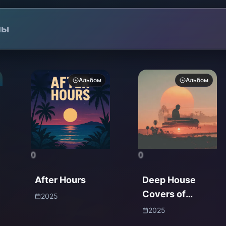
лы
Альбом
Альбом
0
0
After Hours
Deep House
Covers of
2025
Popular Songs
2025
(Deep House)