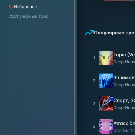
Избранное
Случайный трек
Популярные тре
Topic (Ve
1
Deep Hous
Занимайс
2
Deep Hous
Спорт, З
3
Deep Hous
Atracciò
4
Chill Out 2