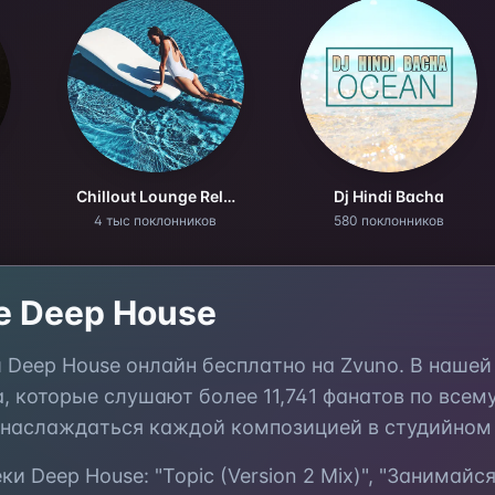
Chillout Lounge Relax
Dj Hindi Bacha
4 тыс поклонников
580 поклонников
те
Deep House
и
Deep House
онлайн бесплатно на Zvuno. В наше
а, которые слушают более
11,741
фанатов по всему
 наслаждаться каждой композицией в студийном 
еки
Deep House
:
"Topic (Version 2 Mix)", "Занимайс