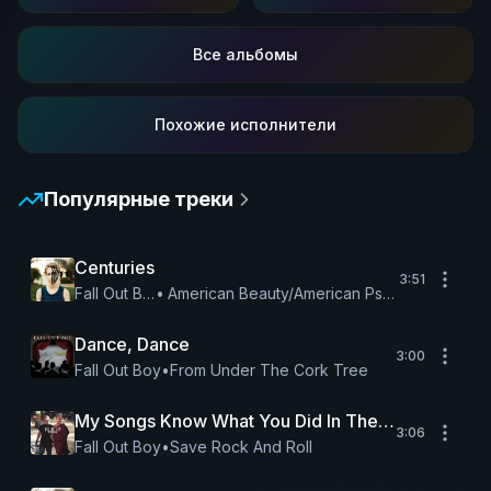
Все альбомы
Похожие исполнители
Популярные треки
Centuries
3:51
Fall Out Boy
•
American Beauty/American Psycho
Dance, Dance
3:00
Fall Out Boy
•
From Under The Cork Tree
My Songs Know What You Did In The Dark (Light 
3:06
Fall Out Boy
•
Save Rock And Roll