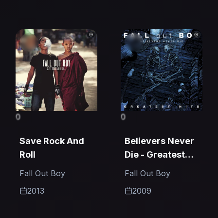
0
0
Save Rock And
Believers Never
Roll
Die - Greatest
Hits
Fall Out Boy
Fall Out Boy
2013
2009