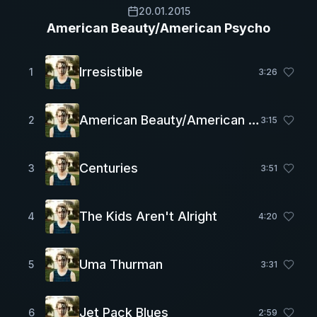
20.01.2015
American Beauty/American Psycho
Irresistible
1
3
:
26
American Beauty/American Psycho
2
3
:
15
Centuries
3
3
:
51
The Kids Aren't Alright
4
4
:
20
Uma Thurman
5
3
:
31
Jet Pack Blues
6
2
:
59