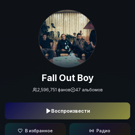
Fall Out Boy
Fall Out Boy
2,596,751
фанов
47
альбомов
Воспроизвести
В избранное
Радио