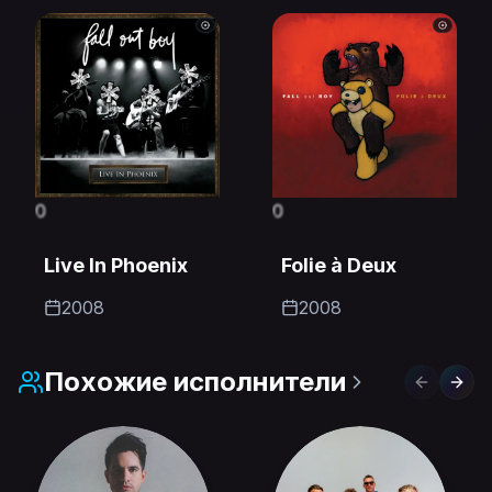
0
0
Live In Phoenix
Folie à Deux
2008
2008
Похожие исполнители
Previous 
Next