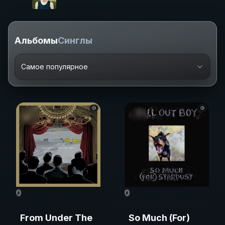
Альбомы
Синглы
Самое популярное
0
0
From Under The
So Much (For)