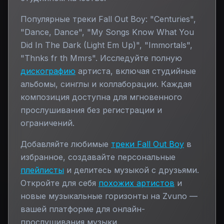
Популярные треки
Fall Out Boy
:
"Centuries",
"Dance, Dance", "My Songs Know What You
Did In The Dark (Light Em Up)", "Immortals",
"Thnks fr th Mmrs"
. Исследуйте полную
дискографию
артиста, включая студийные
альбомы, синглы и коллаборации. Каждая
композиция доступна для мгновенного
прослушивания без регистрации и
ограничений.
Добавляйте любимые
треки
Fall Out Boy
в
избранное, создавайте персональные
плейлисты
и делитесь музыкой с друзьями.
Откройте для себя
похожих артистов
и
новые музыкальные горизонты на Zvuno —
вашей платформе для онлайн-
прослушивания музыки.