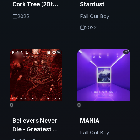
Cork Tree (20th
Stardust
Anniversary
2025
Fall Out Boy
Deluxe)
2023
0
0
Believers Never
MANIA
Die - Greatest
Fall Out Boy
Hits (Volume