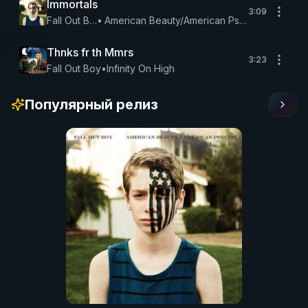
Immortals
3:09
Fall Out Boy
•
American Beauty/American Psycho
Thnks fr th Mmrs
3:23
Fall Out Boy
•
Infinity On High
Популярный релиз