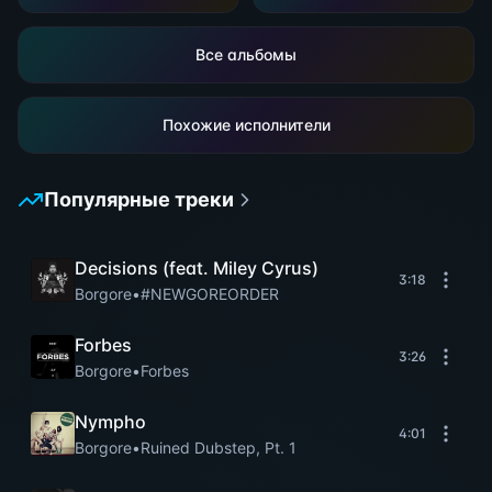
Все альбомы
Похожие исполнители
Популярные треки
Decisions (feat. Miley Cyrus)
3:18
Borgore
•
#NEWGOREORDER
Forbes
3:26
Borgore
•
Forbes
Nympho
4:01
Borgore
•
Ruined Dubstep, Pt. 1