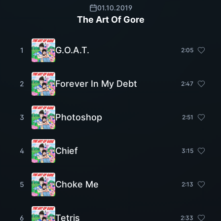
01.10.2019
The Art Of Gore
G.O.A.T.
1
2
:
05
Forever In My Debt
2
2
:
47
Photoshop
3
2
:
51
Chief
4
3
:
15
Choke Me
5
2
:
13
Tetris
6
2
:
33