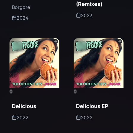
(Remixes)
Borgore
2023
2024
0
0
Delicious
Delicious EP
2022
2022