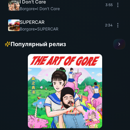
I Don't Care
3:55
Borgore
•
I Don't Care
SUPERCAR
2:34
Borgore
•
SUPERCAR
Популярный релиз