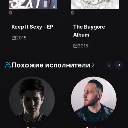
0
0
Keep It Sexy - EP
The Buygore
Album
2015
2015
Похожие исполнители
Previous 
Next 