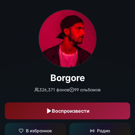
Borgore
Borgore
326,371
фанов
99
альбомов
Воспроизвести
В избранное
Радио