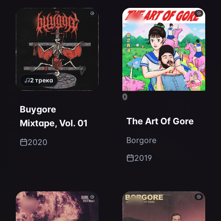
2
трека
0
Buygore
The Art Of Gore
Mixtape, Vol. 01
Borgore
2020
2019