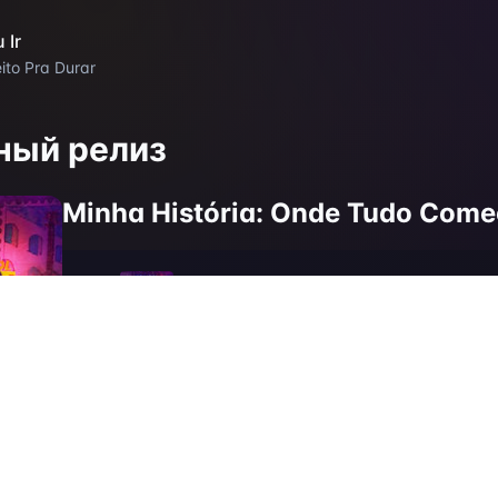
 Ir
eito Pra Durar
ный релиз
Minha História: Onde Tudo Come
Cartão Postal (Ao Vivo)
1
Ôa, Ôa (Canção do Amor / Valeu Dema
2
Mega Star (Ao Vivo)
3