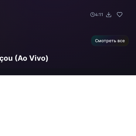
4:11
Смотреть все
çou (Ao Vivo)
3
:
17
is) (Ao Vivo)
4
:
45
3
:
27