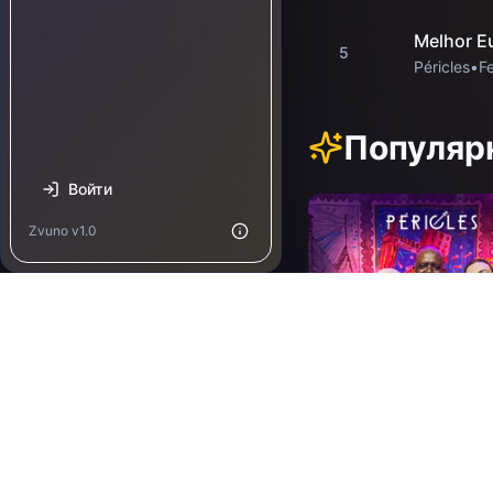
Melhor Eu
5
Péricles
•
F
Популяр
Войти
Zvuno v1.0
04.06.2021