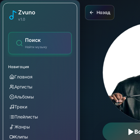
Péricles
Zvuno
Назад
v1.0
Поиск
Найти музыку
Навигация
Главная
Артисты
Альбомы
Треки
Плейлисты
Жанры
В
Клипы