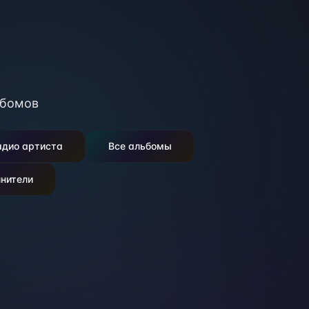
бомов
адио артиста
Все альбомы
нители