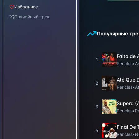
Избранное
Случайный трек
Популярные тре
Falta de 
1
Péricles
•
As
Até Que 
2
Péricles
•
A
Supera (
3
Péricles
•
P
Final De 
4
Péricles
•
N