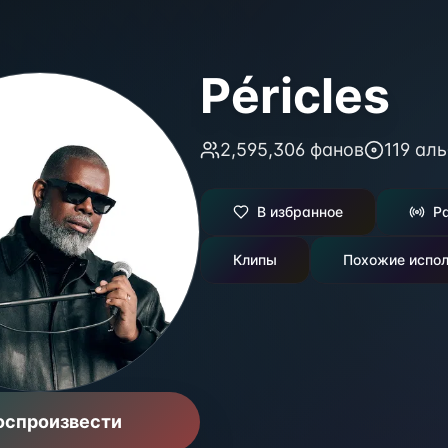
Péricles
2,595,306
фанов
119
аль
В избранное
Р
Клипы
Похожие испол
оспроизвести