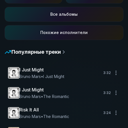
Все альбомы
Похожие исполнители
Популярные треки
I Just Might
3:32
Bruno Mars
•
I Just Might
I Just Might
3:32
Bruno Mars
•
The Romantic
Risk It All
3:24
Bruno Mars
•
The Romantic