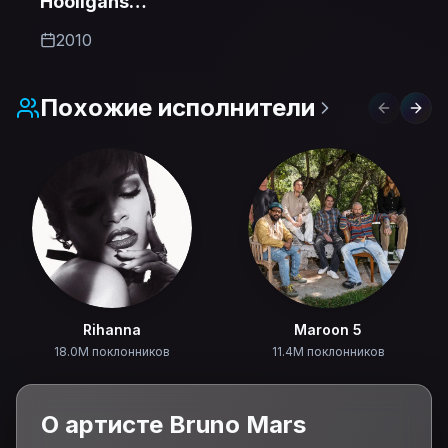
Hooligans
(Deluxe)
2010
Похожие исполнители
Previous 
Next
Rihanna
Maroon 5
18.0M поклонников
11.4M поклонников
О артисте
Bruno Mars