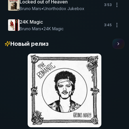
Locked out of Heaven
3:53
Bruno Mars
•
Unorthodox Jukebox
24K Magic
3:45
Bruno Mars
•
24K Magic
Новый релиз