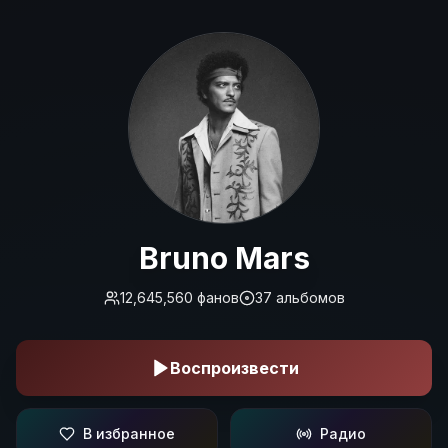
Bruno Mars
Bruno Mars
12,645,560
фанов
37
альбомов
Воспроизвести
В избранное
Радио