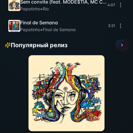
Sem convite (feat. MODÉ$TIA, MC Cabelinho e Y
4:07
Papatinho
•
Rio
Final de Semana
3:21
Papatinho
•
Final de Semana
Популярный релиз