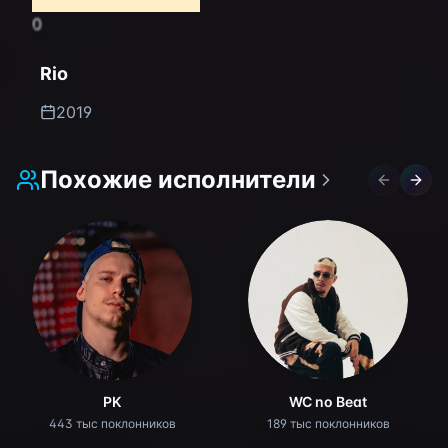
0
Rio
2019
Похожие исполнители
Previous 
Next 
PK
WC no Beat
443 тыс поклонников
189 тыс поклонников