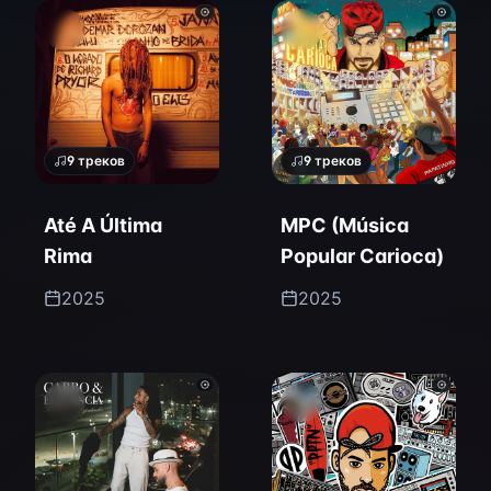
9
треков
9
треков
Até A Última
MPC (Música
Rima
Popular Carioca)
2025
2025