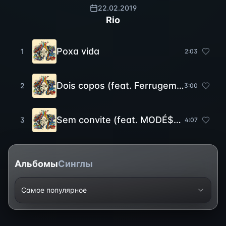
22.02.2019
Rio
Poxa vida
1
2
:
03
Dois copos (feat. Ferrugem, MC Kevin O Chris e L7NNON)
2
3
:
00
Sem convite (feat. MODÉ$TIA, MC Cabelinho e Yoka)
3
4
:
07
Альбомы
Синглы
Самое популярное