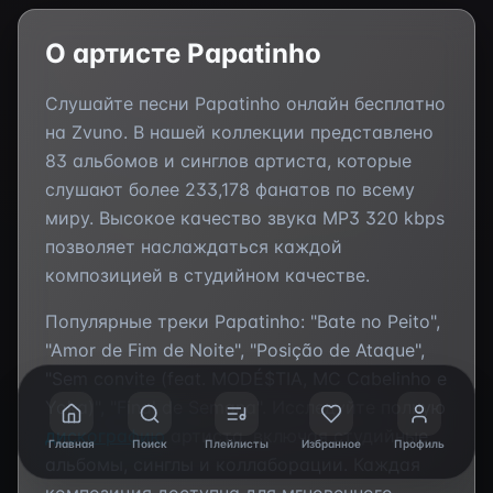
О артисте
Papatinho
Слушайте песни
Papatinho
онлайн бесплатно
на Zvuno. В нашей коллекции представлено
83
альбомов и синглов артиста, которые
слушают более
233,178
фанатов по всему
миру. Высокое качество звука MP3 320 kbps
позволяет наслаждаться каждой
композицией в студийном качестве.
Популярные треки
Papatinho
:
"Bate no Peito",
"Amor de Fim de Noite", "Posição de Ataque",
"Sem convite (feat. MODÉ$TIA, MC Cabelinho e
Yoka)", "Final de Semana"
. Исследуйте полную
дискографию
артиста, включая студийные
Главная
Поиск
Плейлисты
Избранное
Профиль
альбомы, синглы и коллаборации. Каждая