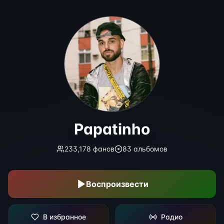
Papatinho
Papatinho
233,178
фанов
83
альбомов
Воспроизвести
В избранное
Радио