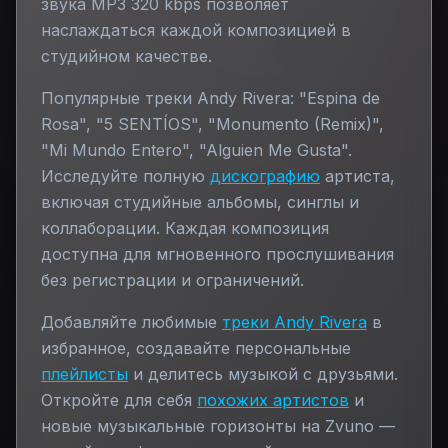
звука MP3 320 kbps позволяет
наслаждаться каждой композицией в
студийном качестве.
Популярные треки
Andy Rivera
:
"Espina de
Rosa", "5 SENTÍOS", "Monumento (Remix)",
"Mi Mundo Entero", "Alguien Me Gusta"
.
Исследуйте полную
дискографию
артиста,
включая студийные альбомы, синглы и
коллаборации. Каждая композиция
доступна для мгновенного прослушивания
без регистрации и ограничений.
Добавляйте любимые
треки
Andy Rivera
в
избранное, создавайте персональные
плейлисты
и делитесь музыкой с друзьями.
Откройте для себя
похожих артистов
и
новые музыкальные горизонты на Zvuno —