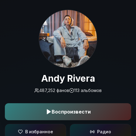
Andy Rivera
Andy Rivera
487,252
фанов
113
альбомов
Воспроизвести
В избранное
Радио