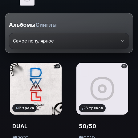
Альбомы
Синглы
Самое популярное
2
трека
6
треков
DUAL
50/50