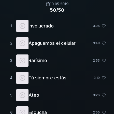
10.05.2019
50/50
Involucrado
1
3
:
06
Apaguemos el celular
2
3
:
48
Rarísimo
3
2
:
53
Tú siempre estás
4
3
:
19
Ateo
5
3
:
26
Escucha
6
2
:
55