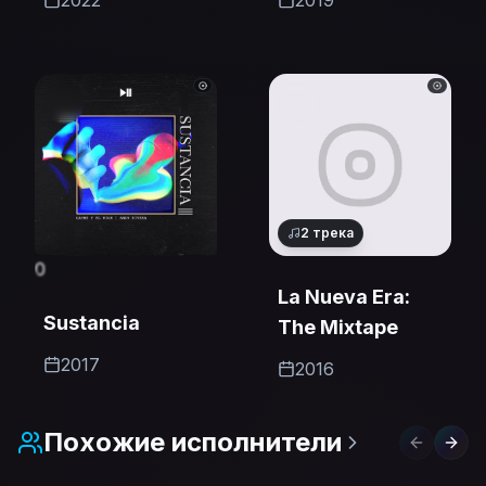
2022
2019
2
трека
0
La Nueva Era:
Sustancia
The Mixtape
2017
2016
Похожие исполнители
Previous 
Next