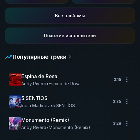
Все альбомы
Похожие исполнители
Популярные треки
Espina de Rosa
3:15
Andy Rivera
•
Espina de Rosa
5 SENTÍOS
3:35
India Martinez
•
5 SENTÍOS
Monumento (Remix)
3:28
Andy Rivera
•
Monumento (Remix)