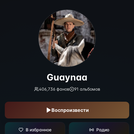
Guaynaa
Guaynaa
406,736
фанов
91
альбомов
Воспроизвести
В избранное
Радио