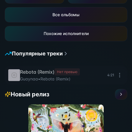
Все альбомы
Похожие исполнители
Популярные треки
Rebota (Remix)
Нет превью
4:21
Guaynaa
•
Rebota (Remix)
Новый релиз