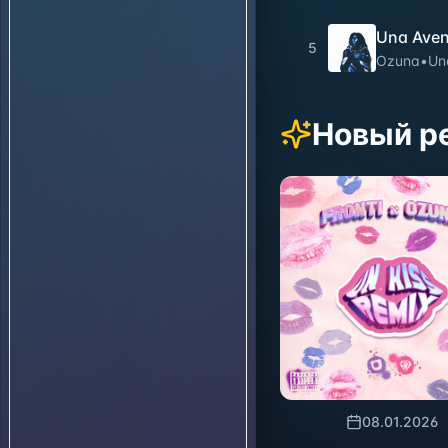
Una Aven
5
Ozuna
•
Un
Новый р
08.01.2026