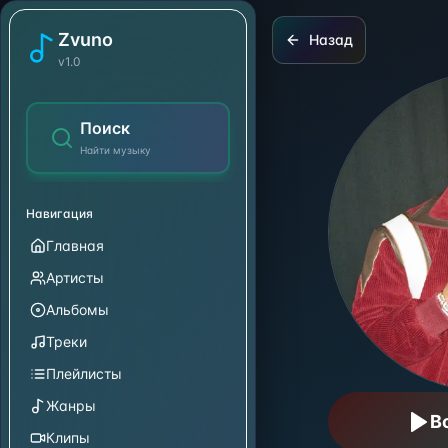
Ozuna
Zvuno
Назад
v1.0
Поиск
Найти музыку
Навигация
Главная
Артисты
Альбомы
Треки
Плейлисты
Жанры
В
Клипы