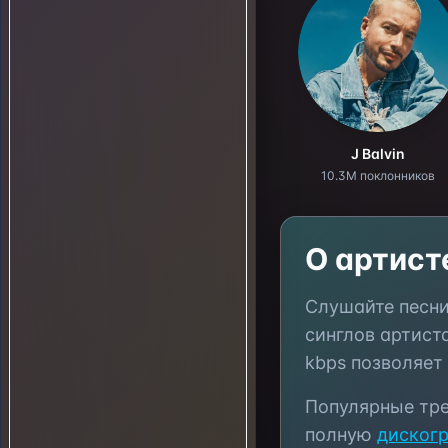
J Balvin
10.3M поклонников
О артис
Слушайте песн
синглов артист
kbps позволяет
Популярные тр
полную
диског