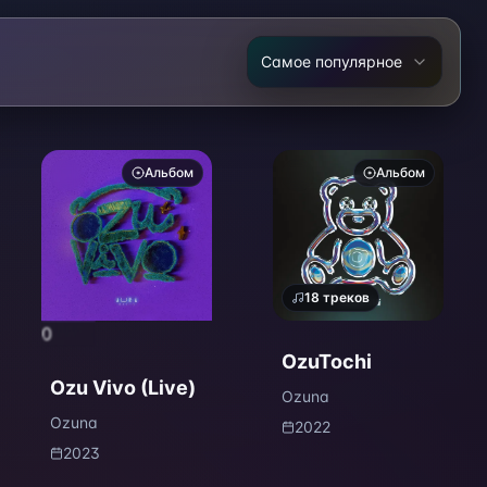
Самое популярное
Альбом
Альбом
18
треков
0
OzuTochi
Ozu Vivo (Live)
Ozuna
Ozuna
2022
2023