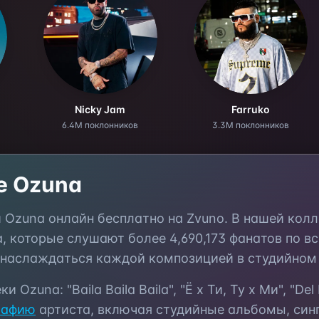
Nicky Jam
Farruko
6.4M поклонников
3.3M поклонников
те
Ozuna
и
Ozuna
онлайн бесплатно на Zvuno. В нашей кол
а, которые слушают более
4,690,173
фанатов по вс
 наслаждаться каждой композицией в студийном 
еки
Ozuna
:
"Baila Baila Baila", "Ё x Ти, Ту x Ми", "De
рафию
артиста, включая студийные альбомы, син