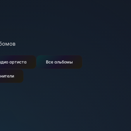
бомов
адио артиста
Все альбомы
нители