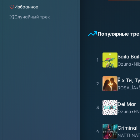
Избранное
Случайный трек
Популярные тре
Baila Bail
1
Ozuna
•
Nib
Ё x Ти, Т
2
ROSALÍA
•
Del Mar
3
Ozuna
•
EN
Criminal
4
NATTI NA