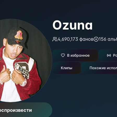
Ozuna
4,690,173
фанов
156
аль
В избранное
Р
Клипы
Похожие испол
оспроизвести