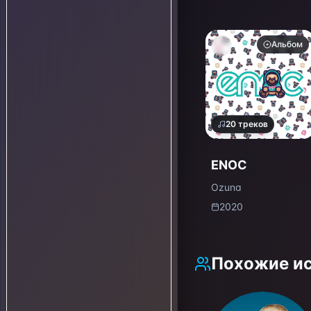
Альбом
20
треков
ENOC
Ozuna
2020
Похожие и