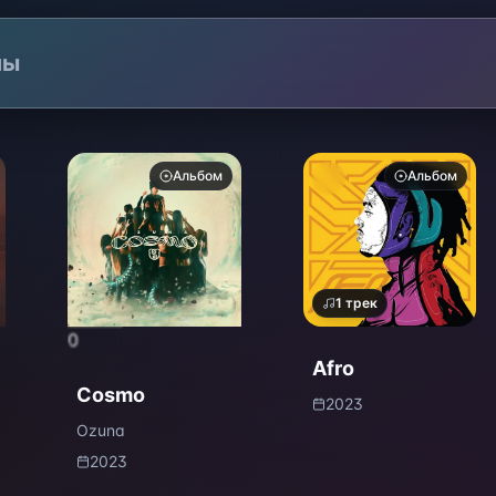
лы
Альбом
Альбом
1
трек
0
Afro
Cosmo
2023
Ozuna
2023