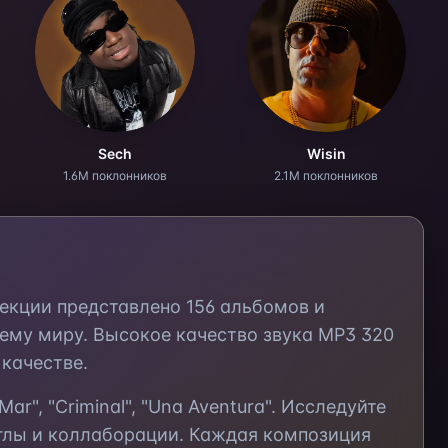
Sech
Wisin
1.6M поклонников
2.1M поклонников
лекции представлено
156
альбомов и
ему миру. Высокое качество звука MP3 320
качестве.
l Mar", "Criminal", "Una Aventura"
. Исследуйте
глы и коллаборации. Каждая композиция