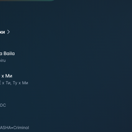
ки
a Baila
iru
у x Ми
Ё x Ти, Ту x Ми
OC
TASHA
•
Criminal