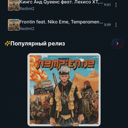
Кингс Анд Qуеенс феат. Леxиcо ХТ, Ч Гедеоне
9:01
Redimi2
Frontin feat. Niko Eme, Temperamento, Wolandia
5:59
Redimi2
Популярный релиз