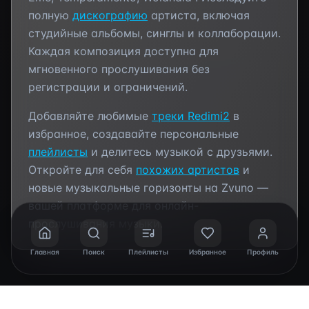
полную
дискографию
артиста, включая
студийные альбомы, синглы и коллаборации.
Каждая композиция доступна для
мгновенного прослушивания без
регистрации и ограничений.
Добавляйте любимые
треки
Redimi2
в
избранное, создавайте персональные
плейлисты
и делитесь музыкой с друзьями.
Откройте для себя
похожих артистов
и
новые музыкальные горизонты на Zvuno —
вашей платформе для онлайн-
прослушивания музыки.
Главная
Поиск
Плейлисты
Избранное
Профиль