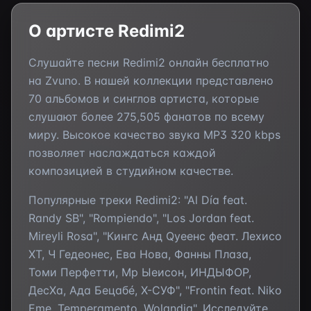
О артисте
Redimi2
Слушайте песни
Redimi2
онлайн бесплатно
на Zvuno. В нашей коллекции представлено
70
альбомов и синглов артиста, которые
слушают более
275,505
фанатов по всему
миру. Высокое качество звука MP3 320 kbps
позволяет наслаждаться каждой
композицией в студийном качестве.
Популярные треки
Redimi2
:
"Al Día feat.
Randy SB", "Rompiendo", "Los Jordan feat.
Mireyli Rosa", "Кингс Анд Qуеенс феат. Леxиcо
ХТ, Ч Гедеонес, Ева Нова, Фанны Плаза,
Томи Перфетти, Мр Ыеисон, ИНДЫФОР,
ДесXа, Ада Бецабé, Х-СУФ", "Frontin feat. Niko
Eme, Temperamento, Wolandia"
. Исследуйте