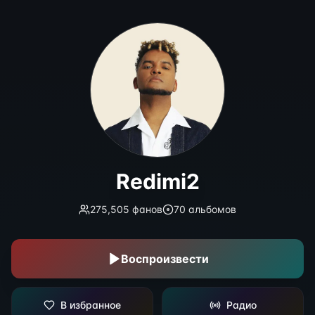
Redimi2
Redimi2
275,505
фанов
70
альбомов
Воспроизвести
В избранное
Радио