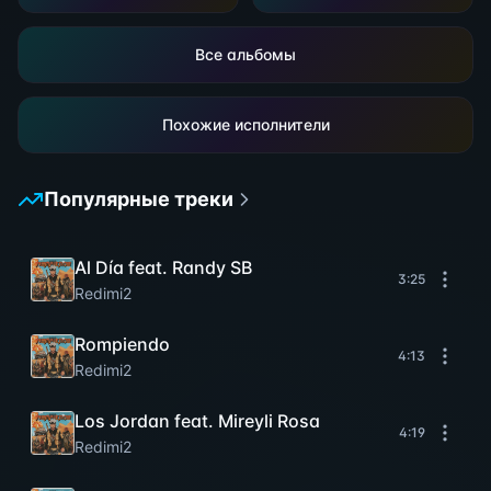
Все альбомы
Похожие исполнители
Популярные треки
Al Día feat. Randy SB
3:25
Redimi2
Rompiendo
4:13
Redimi2
Los Jordan feat. Mireyli Rosa
4:19
Redimi2