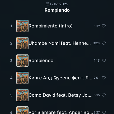
17.06.2022
Rompiendo
Rompimiento (Intro)
1
1
:
19
Uhambe Nami feat. Hennessy
2
3
:
28
Rompiendo
3
4
:
13
Кингс Анд Qуеенс феат. Леxиcо ХТ, Ч Гедеонес, Ева Нова, Фанны Плаза, Томи Перфетти, Мр Ыеисон, ИНДЫФОР, ДесXа, Ада Бецабé, Х-СУФ
4
9
:
01
Como David feat. Betsy Jo, Melody Jaine
5
3
:
15
Por Siempre feat. Ander Bock, Samantha
6
3
:
27