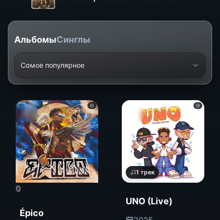
Альбомы
Синглы
Самое популярное
1
трек
0
UNO (Live)
Épico