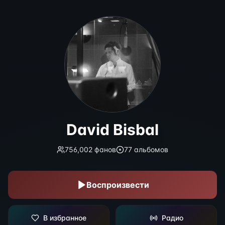
David Bisbal
David Bisbal
756,002
фанов
77
альбомов
Воспроизвести
В избранное
Радио