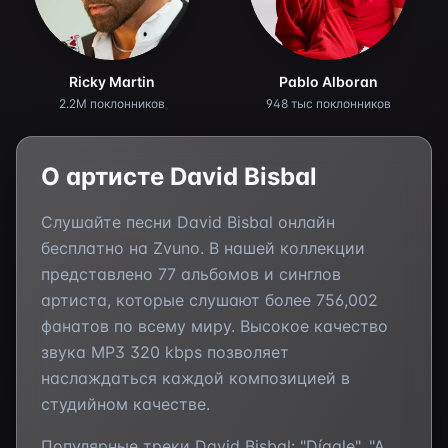
Ricky Martin
Pablo Alboran
2.2M поклонников
948 тыс поклонников
О артисте
David Bisbal
Слушайте песни
David Bisbal
онлайн
бесплатно на Zvuno. В нашей коллекции
представлено
77
альбомов и синглов
артиста, которые слушают более
756,002
фанатов по всему миру. Высокое качество
звука MP3 320 kbps позволяет
наслаждаться каждой композицией в
студийном качестве.
Популярные треки
David Bisbal
:
"Dígale", "A