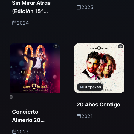
Sin Mirar Atrás
2023
(Edición 15º
Aniversario)
2024
10
треков
0
20 Años Contigo
Concierto
2021
Almería 20
Aniversario
2023