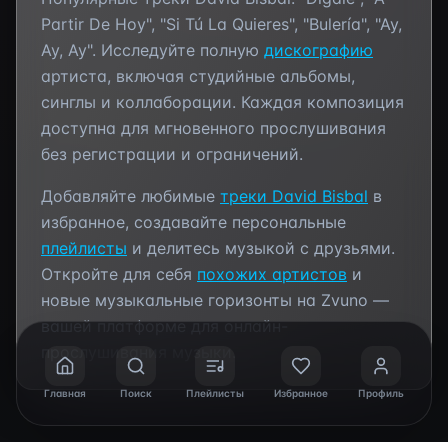
Partir De Hoy", "Si Tú La Quieres", "Bulería", "Ay,
Ay, Ay"
. Исследуйте полную
дискографию
артиста, включая студийные альбомы,
синглы и коллаборации. Каждая композиция
доступна для мгновенного прослушивания
без регистрации и ограничений.
Добавляйте любимые
треки
David Bisbal
в
избранное, создавайте персональные
плейлисты
и делитесь музыкой с друзьями.
Откройте для себя
похожих артистов
и
новые музыкальные горизонты на Zvuno —
вашей платформе для онлайн-
прослушивания музыки.
Главная
Поиск
Плейлисты
Избранное
Профиль