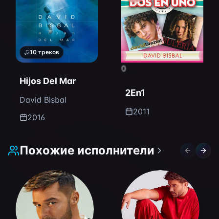
10
треков
0
Hijos Del Mar
2En1
David Bisbal
2011
2016
Похожие исполнители
Previous 
Next 