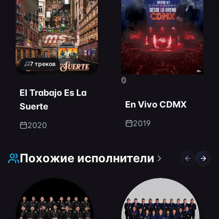
7
треков
0
El Trabajo Es La
En Vivo CDMX
Suerte
2019
2020
Похожие исполнители
Previous 
Next 