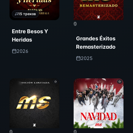
15
треков
0
Entre Besos Y
Grandes Éxitos
Heridas
Remasterizado
2026
2025
0
0