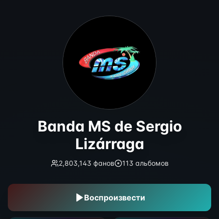
Banda MS de Sergio Lizárraga
Banda MS de Sergio
Lizárraga
2,803,143
фанов
113
альбомов
Воспроизвести