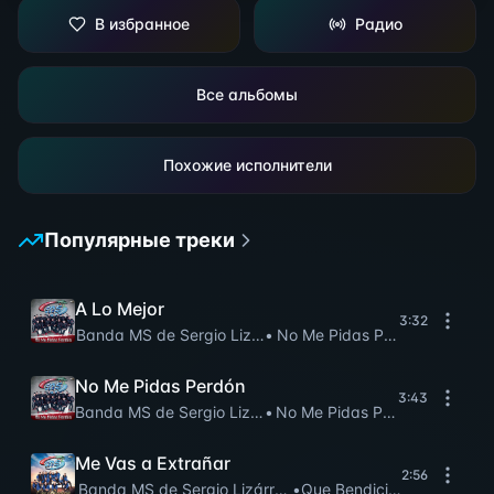
В избранное
Радио
Все альбомы
Похожие исполнители
Популярные треки
A Lo Mejor
3:32
Banda MS de Sergio Lizárraga
•
No Me Pidas Perdón
No Me Pidas Perdón
3:43
Banda MS de Sergio Lizárraga
•
No Me Pidas Perdón
Me Vas a Extrañar
2:56
Banda MS de Sergio Lizárraga
•
Que Bendición