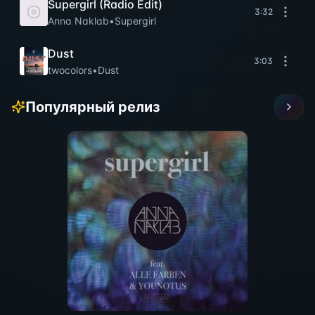
Supergirl (Radio Edit)
3:32
Anna Naklab
•
Supergirl
Dust
3:03
twocolors
•
Dust
Популярный релиз