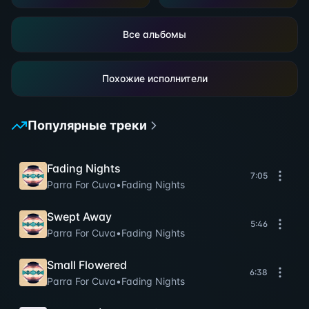
Все альбомы
Похожие исполнители
Популярные треки
Fading Nights
7:05
Parra For Cuva
•
Fading Nights
Swept Away
5:46
Parra For Cuva
•
Fading Nights
Small Flowered
6:38
Parra For Cuva
•
Fading Nights