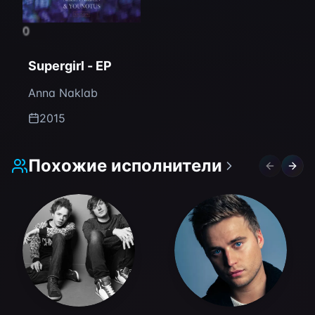
0
Supergirl - EP
Anna Naklab
2015
Похожие исполнители
Previous 
Next 