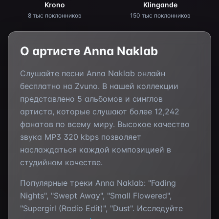
Krono
Klingande
8 тыс поклонников
150 тыс поклонников
О артисте
Anna Naklab
Слушайте песни
Anna Naklab
онлайн
бесплатно на Zvuno. В нашей коллекции
представлено
5
альбомов и синглов
артиста, которые слушают более
12,242
фанатов по всему миру. Высокое качество
звука MP3 320 kbps позволяет
наслаждаться каждой композицией в
студийном качестве.
Популярные треки
Anna Naklab
:
"Fading
Nights", "Swept Away", "Small Flowered",
"Supergirl (Radio Edit)", "Dust"
. Исследуйте