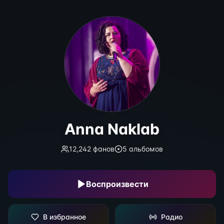
Anna Naklab
Anna Naklab
12,242
фанов
5
альбомов
Воспроизвести
В избранное
Радио